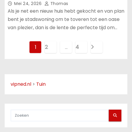
Mei 24, 2026
Thomas
Als je net een nieuw huis hebt gekocht en van plan
bent je stadswoning om te toveren tot een oase
van plezier, dan is de lente de perfecte tijd om…
B
1
2
…
4
e
r
i
vipned.nl
>
Tuin
c
h
t