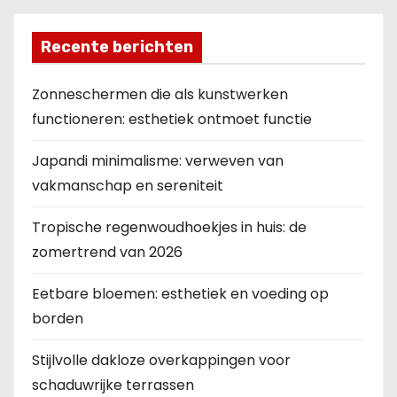
e
n
Recente berichten
p
Zonneschermen die als kunstwerken
a
functioneren: esthetiek ontmoet functie
g
Japandi minimalisme: verweven van
i
vakmanschap en sereniteit
n
Tropische regenwoudhoekjes in huis: de
zomertrend van 2026
e
Eetbare bloemen: esthetiek en voeding op
r
borden
i
Stijlvolle dakloze overkappingen voor
n
schaduwrijke terrassen