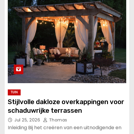
u
d
TUIN
Stijlvolle dakloze overkappingen voor
schaduwrijke terrassen
Jul 25, 2026
Thomas
Inleiding Bij het creëren van een uitnodigende en