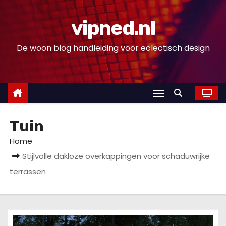
D
o
vipned.nl
o
De woon blog handleiding voor eclectisch design
r
g
a
a
n
n
Tuin
a
Home
a
Stijlvolle dakloze overkappingen voor schaduwrijke
r
terrassen
i
n
h
o