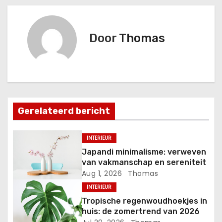
r
i
Door
Thomas
c
h
t
Gerelateerd bericht
n
a
INTERIEUR
Japandi minimalisme: verweven
v
van vakmanschap en sereniteit
Aug 1, 2026
Thomas
i
INTERIEUR
g
Tropische regenwoudhoekjes in
huis: de zomertrend van 2026