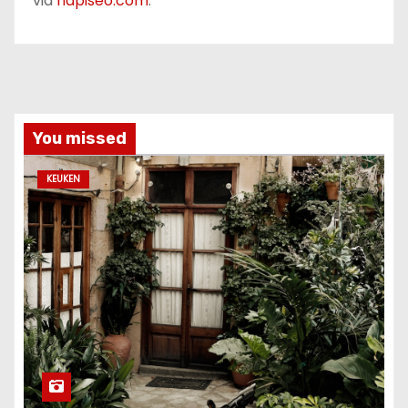
via
napiseo.com
.
You missed
KEUKEN