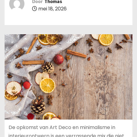
Door
Thomas
u
mei 18, 2026
d
De opkomst van Art Deco en minimalisme in
interieurontwerp is een verrassende mix die niet