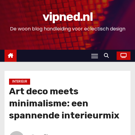
D
o
vipned.nl
o
De woon blog handleiding voor eclectisch design
r
g
a
a
n
n
a
INTERIEUR
a
Art deco meets
r
minimalisme: een
i
n
spannende interieurmix
h
o