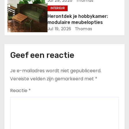
a
Jul 29, 2026
Thomas
INTERIEUR
t
Herontdek je hobbykamer:
i
modulaire meubelopties
Jul 19, 2026
Thomas
e
Geef een reactie
Je e-mailadres wordt niet gepubliceerd.
Vereiste velden zijn gemarkeerd met
*
Reactie
*