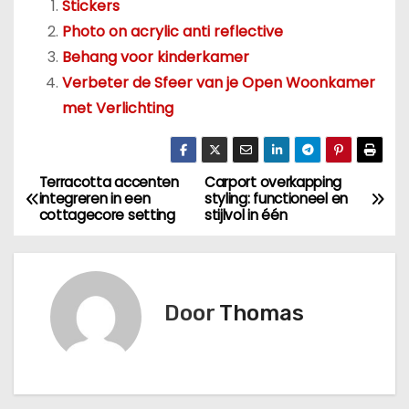
Stickers
Photo on acrylic anti reflective
Behang voor kinderkamer
Verbeter de Sfeer van je Open Woonkamer
met Verlichting
Terracotta accenten
Carport overkapping
B
integreren in een
styling: functioneel en
cottagecore setting
stijlvol in één
e
r
i
Door
Thomas
c
h