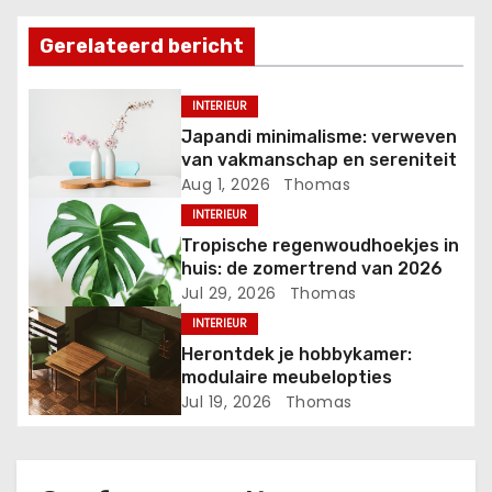
t
Gerelateerd bericht
n
a
INTERIEUR
Japandi minimalisme: verweven
v
van vakmanschap en sereniteit
Aug 1, 2026
Thomas
i
INTERIEUR
g
Tropische regenwoudhoekjes in
huis: de zomertrend van 2026
a
Jul 29, 2026
Thomas
INTERIEUR
t
Herontdek je hobbykamer:
i
modulaire meubelopties
Jul 19, 2026
Thomas
e