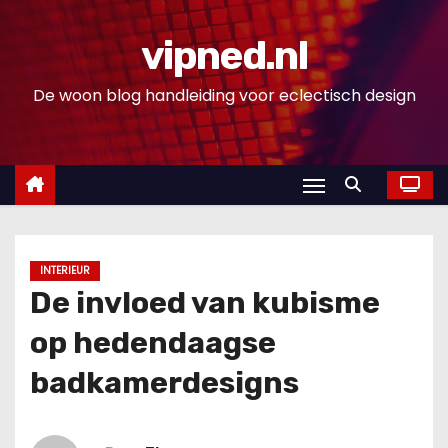
D
o
vipned.nl
o
De woon blog handleiding voor eclectisch design
r
g
a
a
n
n
a
INTERIEUR
a
De invloed van kubisme
r
op hedendaagse
i
n
badkamerdesigns
h
o