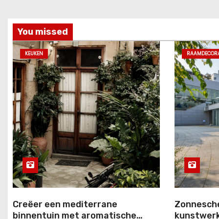
You missed
KEUKEN
RAAMDECORA
Creëer een mediterrane
Zonnesche
binnentuin met aromatische
kunstwerk