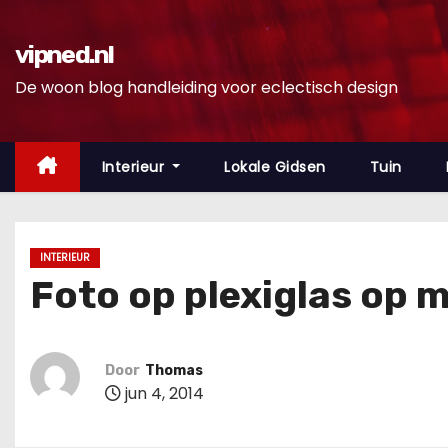
D
o
vipned.nl
o
De woon blog handleiding voor eclectisch design
r
g
a
Interieur
Lokale Gidsen
Tuin
a
n
n
INTERIEUR
a
Foto op plexiglas op 
a
r
i
Door
Thomas
n
jun 4, 2014
h
o