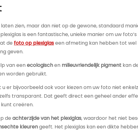
t
t laten zien, maar dan niet op de gewone, standaard mani
 plexiglas is een fantastische, unieke manier om uw foto’s
dat de
foto op plexiglas
een afmeting kan hebben tot wel 3
ing geven.
lp van een
ecologisch
en
milieuvriendelijk pigment
kan de
en worden gebruikt.
u er bijvoorbeeld ook voor kiezen om uw foto niet enkelzi
 zelfs transparant. Dat geeft direct een geheel ander eff
 kunt creëren.
op de
achterzijde van het plexiglas
, waardoor het niet be
nsechte kleuren
geeft. Het plexiglas kan een dikte hebben