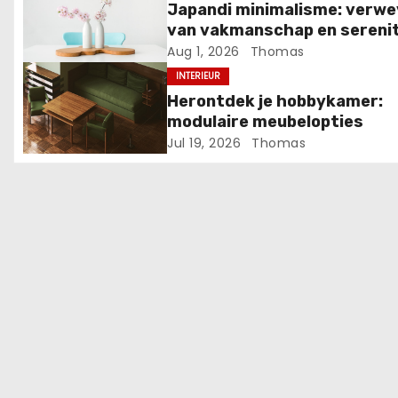
a
Japandi minimalisme: verw
van vakmanschap en serenit
v
Aug 1, 2026
Thomas
i
INTERIEUR
Herontdek je hobbykamer:
g
modulaire meubelopties
Jul 19, 2026
Thomas
a
t
i
e