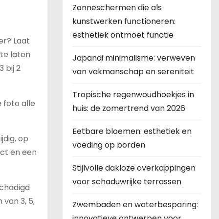
Zonneschermen die als
kunstwerken functioneren:
esthetiek ontmoet functie
er? Laat
 te laten
Japandi minimalisme: verweven
 bij 2
van vakmanschap en sereniteit
Tropische regenwoudhoekjes in
 foto alle
huis: de zomertrend van 2026
Eetbare bloemen: esthetiek en
jdig, op
voeding op borden
ect en een
Stijlvolle dakloze overkappingen
voor schaduwrijke terrassen
schadigd
 van 3, 5,
Zwembaden en waterbesparing:
innovatieve ontwerpen voor