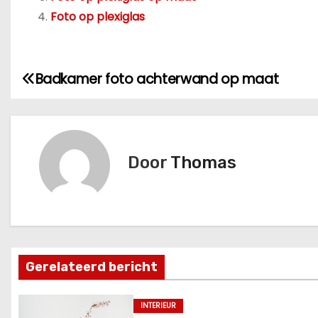
Foto op plexiglas
Badkamer foto achterwand op maat
B
e
r
Door
Thomas
i
c
h
t
Gerelateerd bericht
n
INTERIEUR