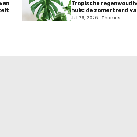
even
Tropische regenwoudho
eit
huis: de zomertrend v
Jul 29, 2026
Thomas