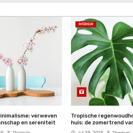
INTERIEUR
inimalisme: verweven
Tropische regenwoudho
nschap en sereniteit
huis: de zomertrend va
026
Thomas
Jul 29, 2026
Thomas