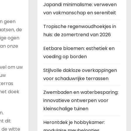
Japandi minimalisme: verweven
van vakmanschap en sereniteit
en geen
Tropische regenwoudhoekjes in
aatsen, de
huis: de zomertrend van 2026
ige ogen
van onze
Eetbare bloemen: esthetiek en
voeding op borden
evel om uw
Stijlvolle dakloze overkappingen
 uw
voor schaduwrijke terrassen
terras
het doek
Zwembaden en waterbesparing:
innovatieve ontwerpen voor
kleinschalige tuinen
n.
t dit
Herontdek je hobbykamer:
 de witte
modulaire meubelopties