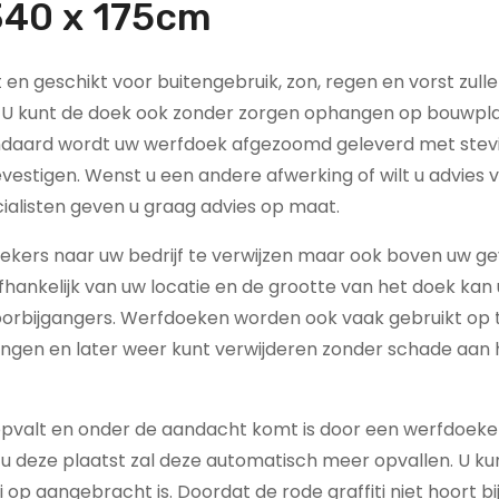
 340 x 175cm
t en geschikt voor buitengebruik, zon, regen en vorst zull
n. U kunt de doek ook zonder zorgen ophangen op bouwpl
tandaard wordt uw werfdoek afgezoomd geleverd met stev
estigen. Wenst u een andere afwerking of wilt u advies 
alisten geven u graag advies op maat.
ekers naar uw bedrijf te verwijzen maar ook boven uw g
hankelijk van uw locatie en de grootte van het doek kan
rbijgangers. Werfdoeken worden ook vaak gebruikt op 
ngen en later weer kunt verwijderen zonder schade aan 
pvalt en onder de aandacht komt is door een werfdoeke
u deze plaatst zal deze automatisch meer opvallen. U kun
op aangebracht is. Doordat de rode graffiti niet hoort bij