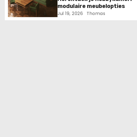
g
modulaire meubelopties
Jul 19, 2026
Thomas
a
t
i
e