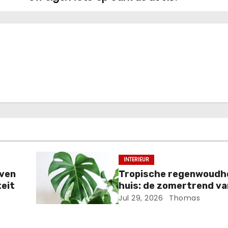
INTERIEUR
even
Tropische regenwoudho
eit
huis: de zomertrend v
Jul 29, 2026
Thomas