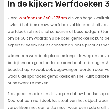
In de kijker: Werfdoeken
Onze
Werfdoeken 340 x 175cm
zijn van hoge kwalitei
invloed hebben en uw werfdoek zal kleurecht blijve
werfdoek zal niet snel scheuren of beschadigen. S
om de 50 cm waaraan u de doek gemakkelijk kunt bev
experts? Neem gerust contact op, onze productspeci
U kunt een werfdoek plaatsen langs de weg om bezo
bedrijfsnaam goed onder de aandacht te brengen. Af
boodschap zo vaak ook opgevangen worden door voo
waar u de spandoek gemakkelijk en snel kunt aanbre
of hekwerk te maken.
Een goede manier om te zorgen dat uw boodschap o
Doordat een werfdoek los staat van het object waar 
vergelijken met een witte muur waar een rode graffiti 