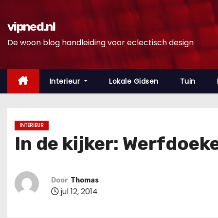
D
o
vipned.nl
o
De woon blog handleiding voor eclectisch design
r
g
a
Interieur
Lokale Gidsen
Tuin
a
n
n
INTERIEUR
a
In de kijker: Werfdoe
a
r
i
Door
Thomas
n
jul 12, 2014
h
o