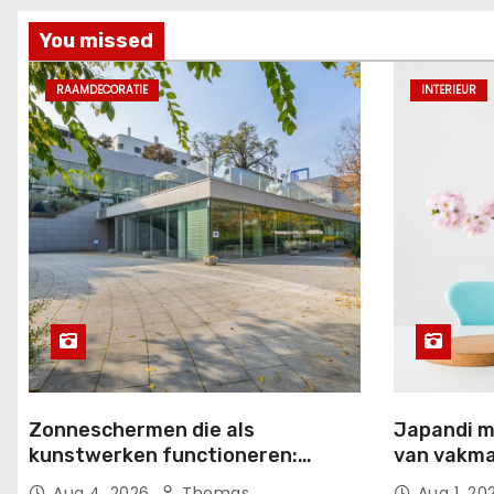
You missed
RAAMDECORATIE
INTERIEUR
Zonneschermen die als
Japandi m
kunstwerken functioneren:
van vakma
esthetiek ontmoet functie
Aug 4, 2026
Thomas
Aug 1, 2