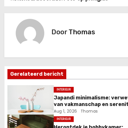
B
e
r
Door
Thomas
i
c
h
t
Gerelateerd bericht
n
INTERIEUR
a
Japandi minimalisme: verw
van vakmanschap en serenit
v
Aug 1, 2026
Thomas
i
INTERIEUR
Herontdek je hobbykamer: