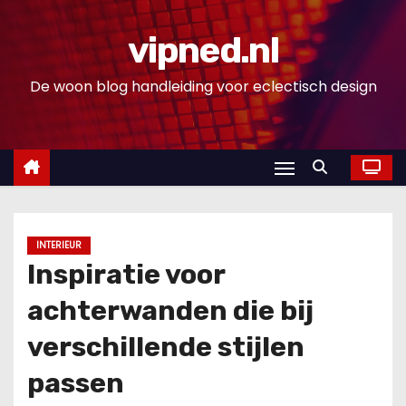
D
o
vipned.nl
o
De woon blog handleiding voor eclectisch design
r
g
a
a
n
n
a
INTERIEUR
a
Inspiratie voor
r
achterwanden die bij
i
n
verschillende stijlen
h
passen
o