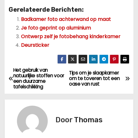
Gerelateerde Berichten:
Badkamer foto achterwand op maat
Je foto geprint op aluminium
Ontwerp zelf je fotobehang kinderkamer
Deursticker
Het gebruik van
B
Tips om je slaapkamer
natuurlijke stoffen voor
om te toveren tot een
een duurzame
e
oase van rust
tafelschikking
r
i
Door
Thomas
c