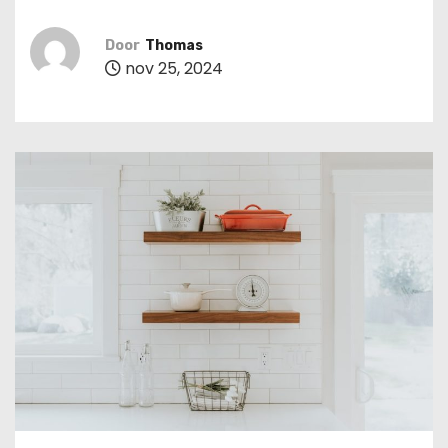
u
d
Door
Thomas
nov 25, 2024