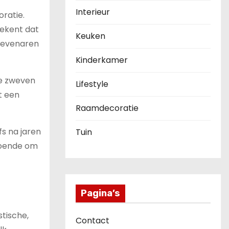
Interieur
ratie.
tekent dat
Keuken
e evenaren
Kinderkamer
te zweven
Lifestyle
t een
Raamdecoratie
fs na jaren
Tuin
doende om
l
Pagina’s
stische,
Contact