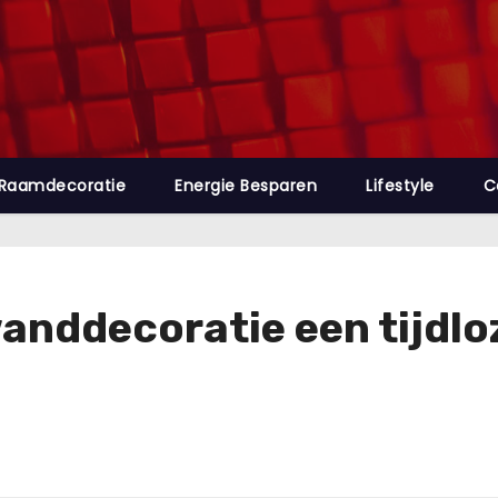
Raamdecoratie
Energie Besparen
Lifestyle
C
nddecoratie een tijdloz