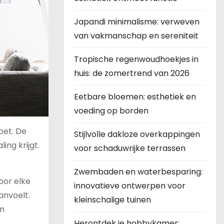
Japandi minimalisme: verweven
van vakmanschap en sereniteit
Tropische regenwoudhoekjes in
huis: de zomertrend van 2026
Eetbare bloemen: esthetiek en
voeding op borden
oet. De
Stijlvolle dakloze overkappingen
ing krijgt.
voor schaduwrijke terrassen
Zwembaden en waterbesparing:
oor elke
innovatieve ontwerpen voor
anvoelt.
kleinschalige tuinen
en
Herontdek je hobbykamer: