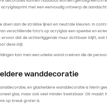
ldere decoraties kunnen naadloos worden geïntegreerd in e
ote acrylglasprint met een eenvoudig ontwerp de aandach
 doen aan de strakke lijnen en neutrale kleuren. In contr
an verschillende foto’s op acrylglas een speelse en ecle
t ervoor dat de achterliggende muur zichtbaar blijft, wat 
r deze stijl.
ldingen kan men een unieke wand creëren die de persoon
eldere wanddecoratie
nddecoratie, en glasheldere wanddecoratie is hierin ge
ditioneel glas, maar ook veel minder kwetsbaar. Dit maakt 
ns op breuk groter is.