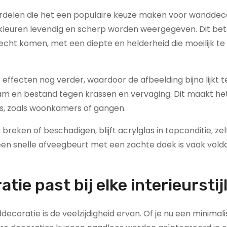
oordelen die het een populaire keuze maken voor wanddeco
t kleuren levendig en scherp worden weergegeven. Dit be
recht komen, met een diepte en helderheid die moeilijk t
effecten nog verder, waardoor de afbeelding bijna lijkt 
aam en bestand tegen krassen en vervaging. Dit maakt he
is, zoals woonkamers of gangen.
n breken of beschadigen, blijft acrylglas in topconditie, zel
 een snelle afveegbeurt met een zachte doek is vaak vol
ie past bij elke interieurstij
coratie is de veelzijdigheid ervan. Of je nu een minimali