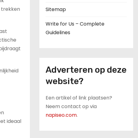
lk
t trekken
Sitemap
Write for Us – Complete
ast
Guidelines
ctische
bijdraagt
Adverteren op deze
lijkheid
website?
Een artikel of link plaatsen?
Neem contact op via
en
napiseo.com
.
het ideaal