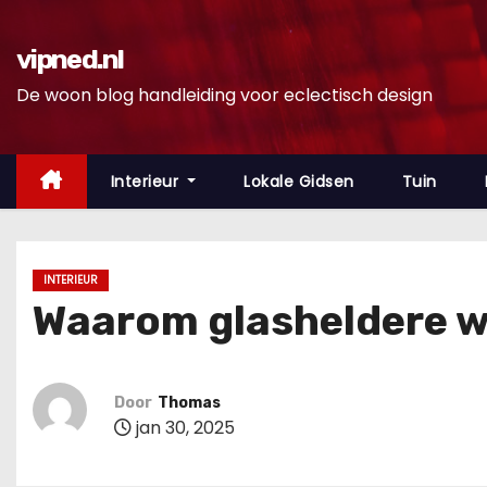
D
o
vipned.nl
o
De woon blog handleiding voor eclectisch design
r
g
a
Interieur
Lokale Gidsen
Tuin
a
n
n
INTERIEUR
a
Waarom glasheldere wa
a
r
i
Door
Thomas
n
jan 30, 2025
h
o