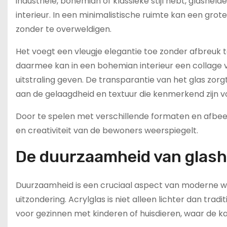
industriële, bohemian of klassieke stijl hebt, glashe
interieur. In een minimalistische ruimte kan een gr
zonder te overweldigen.
Het voegt een vleugje elegantie toe zonder afbreuk te
daarmee kan in een bohemian interieur een collage v
uitstraling geven. De transparantie van het glas zorg
aan de gelaagdheid en textuur die kenmerkend zijn voo
Door te spelen met verschillende formaten en afbee
en creativiteit van de bewoners weerspiegelt.
De duurzaamheid van glash
Duurzaamheid is een cruciaal aspect van moderne wa
uitzondering. Acrylglas is niet alleen lichter dan tra
voor gezinnen met kinderen of huisdieren, waar de ka