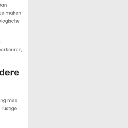
 aan
t te maken
ologische
n
oorkeuren,
ldere
ning mee
 rustige