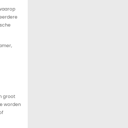
 waarop
meerdere
ische
kamer,
n groot
te worden
of