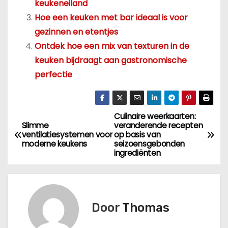
keukeneiland
Hoe een keuken met bar ideaal is voor
gezinnen en etentjes
Ontdek hoe een mix van texturen in de
keuken bijdraagt aan gastronomische
perfectie
Culinaire weerkaarten:
B
Slimme
veranderende recepten
ventilatiesystemen voor
op basis van
e
moderne keukens
seizoensgebonden
ingrediënten
r
i
c
Door
Thomas