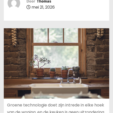
Door
Thomas
u
mei 21, 2026
d
Groene technologie doet zijn intrede in elke hoek
van de woning, en de keuken is geen uitzondering.