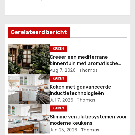
h
t
n
Gerelateerd bericht
a
v
KEUKEN
Creëer een mediterrane
i
binnentuin met aromatische
kruiden
Aug 7, 2026
Thomas
g
KEUKEN
a
Koken met geavanceerde
inductietechnologieën
t
Jul 7, 2026
Thomas
KEUKEN
i
Slimme ventilatiesystemen voor
moderne keukens
e
Jun 25, 2026
Thomas