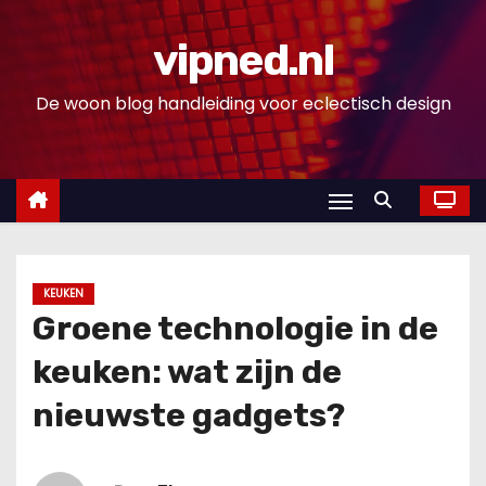
D
o
vipned.nl
o
De woon blog handleiding voor eclectisch design
r
g
a
a
n
n
a
KEUKEN
a
Groene technologie in de
r
keuken: wat zijn de
i
n
nieuwste gadgets?
h
o