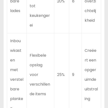
bare
20%
8
overzi
tot
lades
chtelij
keukenger
kheid
ei
Inbou
wkast
Creëe
Flexibele
en
rt een
opslag
met
opger
voor
25%
9
verstel
uimde
verschillen
bare
uitstral
de items
planke
ing