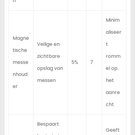
n
Minim
aliseer
Magne
Veilige en
t
tische
zichtbare
romm
messe
5%
7
opslag van
el op
nhoud
messen
het
er
aanre
cht
Bespaart
Geeft