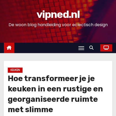
D
o
vipned.nl
o
De woon blog handleiding voor eclectisch design
r
g
a
a
n
n
a
KEUKEN
a
Hoe transformeer je je
r
keuken in een rustige en
i
n
georganiseerde ruimte
h
met slimme
o