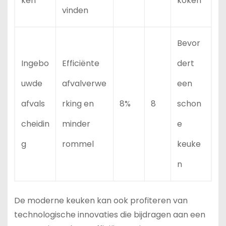
ken
koken
vinden
Bevor
Ingebo
Efficiënte
dert
uwde
afvalverwe
een
afvals
rking en
8%
8
schon
cheidin
minder
e
g
rommel
keuke
n
De moderne keuken kan ook profiteren van
technologische innovaties die bijdragen aan een