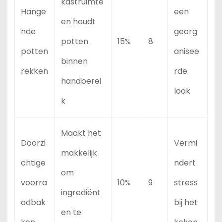
kastruimte
Hange
een
en houdt
nde
georg
potten
15%
8
potten
anisee
binnen
rekken
rde
handberei
look
k
Maakt het
Doorzi
Vermi
makkelijk
chtige
ndert
om
voorra
10%
9
stress
ingrediënt
adbak
bij het
en te