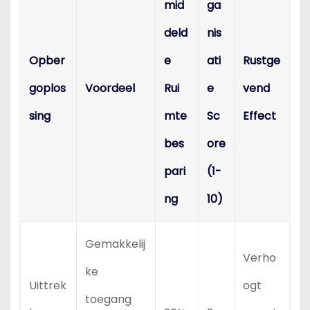
mid
ga
deld
nis
Opber
e
ati
Rustge
goplos
Voordeel
Rui
e
vend
sing
mte
Sc
Effect
bes
ore
pari
(1-
ng
10)
Gemakkelij
Verho
ke
Uittrek
ogt
toegang