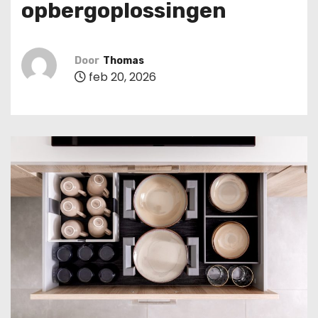
opbergoplossingen
u
d
Door
Thomas
feb 20, 2026