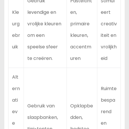
Gebruik
Pasteltint
Stimul
Kle
levendige en
en,
eert
urg
vrolijke kleuren
primaire
creativ
ebr
om een
kleuren,
iteit en
uik
speelse sfeer
accentm
vrolijkh
te creëren.
uren
eid
Alt
ern
Ruimte
ati
bespa
Gebruik van
Opklapbe
ev
rend
slaapbanken,
dden,
e
en
tipi-tenten,
bedstee,