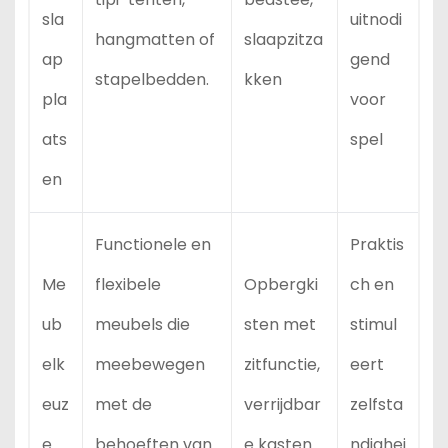
sla
uitnodi
hangmatten of
slaapzitza
ap
gend
stapelbedden.
kken
pla
voor
ats
spel
en
Functionele en
Praktis
Me
flexibele
Opbergki
ch en
ub
meubels die
sten met
stimul
elk
meebewegen
zitfunctie,
eert
euz
met de
verrijdbar
zelfsta
e
behoeften van
e kasten
ndighei