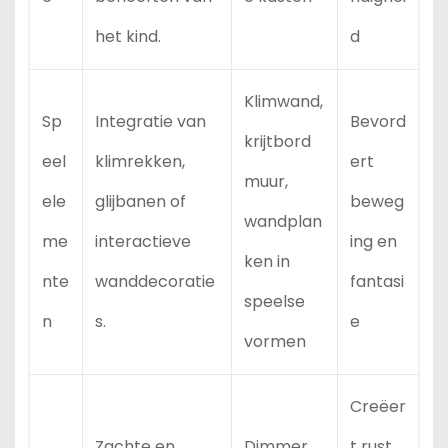
het kind.
d
Klimwand,
Sp
Integratie van
Bevord
krijtbord
eel
klimrekken,
ert
muur,
ele
glijbanen of
beweg
wandplan
me
interactieve
ing en
ken in
nte
wanddecoratie
fantasi
speelse
n
s.
e
vormen
Creëer
Zachte en
Dimmer,
t rust