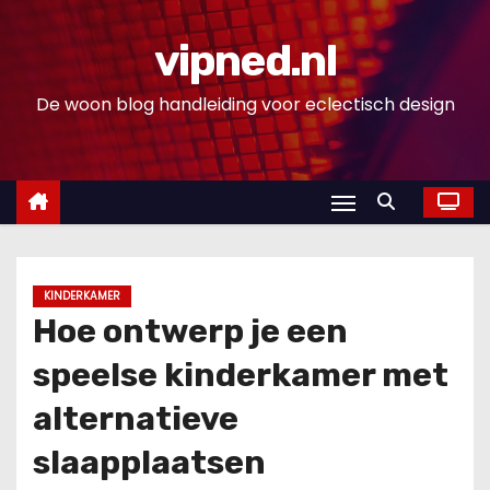
D
o
vipned.nl
o
De woon blog handleiding voor eclectisch design
r
g
a
a
n
n
a
KINDERKAMER
a
Hoe ontwerp je een
r
speelse kinderkamer met
i
n
alternatieve
h
slaapplaatsen
o