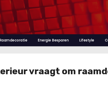
Raamdecoratie
Energie Besparen
Lifestyle
C
terieur vraagt om raamde