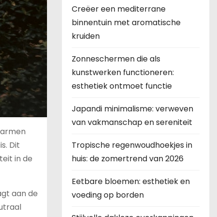
Creëer een mediterrane
binnentuin met aromatische
kruiden
Zonneschermen die als
kunstwerken functioneren:
esthetiek ontmoet functie
Japandi minimalisme: verweven
van vakmanschap en sereniteit
omarmen
Tropische regenwoudhoekjes in
s. Dit
huis: de zomertrend van 2026
eit in de
Eetbare bloemen: esthetiek en
agt aan de
voeding op borden
utraal