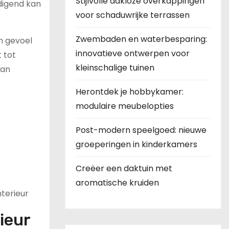
Stijlvolle dakloze overkappingen
ldigend kan
voor schaduwrijke terrassen
Zwembaden en waterbesparing:
n gevoel
innovatieve ontwerpen voor
 tot
kleinschalige tuinen
aan
Herontdek je hobbykamer:
modulaire meubelopties
Post-modern speelgoed: nieuwe
groeperingen in kinderkamers
Creëer een daktuin met
aromatische kruiden
nterieur
ieur