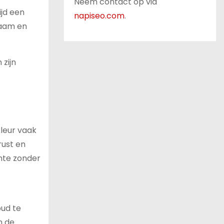
Neem contact op via
ijd een
napiseo.com
.
zaam en
zijn
kleur vaak
rust en
mte zonder
oud te
n de