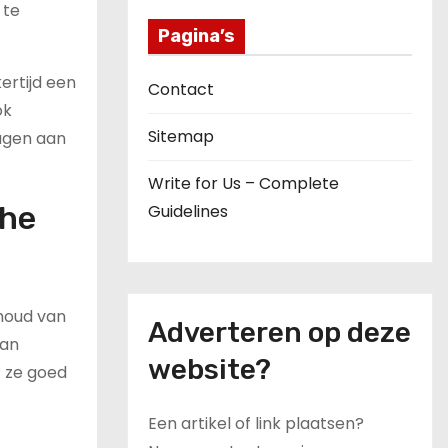
 te
Pagina’s
kertijd een
Contact
ok
Sitemap
ragen aan
Write for Us – Complete
che
Guidelines
ehoud van
Adverteren op deze
van
website?
t ze goed
Een artikel of link plaatsen?