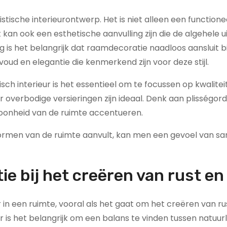
stische interieurontwerp. Het is niet alleen een functione
kan ook een esthetische aanvulling zijn die de algehele ui
g is het belangrijk dat raamdecoratie naadloos aansluit bi
oud en elegantie die kenmerkend zijn voor deze stijl.
sch interieur is het essentieel om te focussen op kwalitei
 overbodige versieringen zijn ideaal. Denk aan plisségord
choonheid van de ruimte accentueren.
 vormen van de ruimte aanvult, kan men een gevoel van 
e bij het creëren van rust en 
in een ruimte, vooral als het gaat om het creëren van ru
ur is het belangrijk om een balans te vinden tussen natuurli