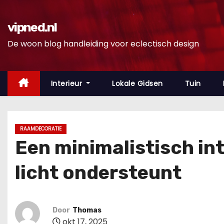
D
o
vipned.nl
o
De woon blog handleiding voor eclectisch design
r
g
a
Interieur
Lokale Gidsen
Tuin
a
n
n
RAAMDECORATIE
a
Een minimalistisch in
a
r
licht ondersteunt
i
n
h
Door
Thomas
o
okt 17, 2025