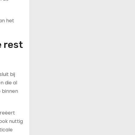
an het
e rest
uit bij
n die al
e binnen
creëert
ook nuttig
ticale