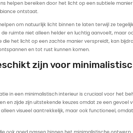
s helpen bereiken door het licht op een subtiele manier
biance ontstaat.
elpen om natuurlijk licht binnen te laten terwijl ze tegelij
 de ruimte niet alleen helder en luchtig aanvoelt, maar o
 die het licht op een zachte manier verspreidt, kan bijd
ontspannen en tot rust kunnen komen.
eschikt zijn voor minimalistis
e in een minimalistisch interieur is cruciaal voor het b
toen en zijde zijn uitstekende keuzes omdat ze een gevoel 
et alleen visueel aantrekkelijk, maar ook functioneel, omda
die ook goed passen binnen het minimalistische ontwerp.