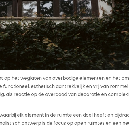
h richt op het weglaten van overbodige elementen en het 
functioneel, esthetisch aantrekkelijk en vrij van rommel i
tig, als reactie op de overdaad van decoratie en complexit
arbij elk element in de ruimte een doel heeft en bijdra
alistisch ontwerp is de focus op open ruimtes en een ne