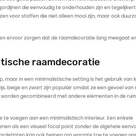
ordijnen die eenvoudig te onderhouden zijn en tegelijkert
iezen voor stoffen die niet alleen mooi zijn, maar ook duur
en ervoor zorgen dat de raamdecoratie lang meegaat en 
istische raamdecoratie
rp, maar in een minimalistische setting is het gebruik van 
rijs, beige en zwart zijn populair omdat ze een gevoel van 
jk worden gecombineerd met andere elementen in de rui
te voegen aan een minimalistisch interieur. Een enkele
enen als een visueel focal point zonder de algehele eenv
 aardetinten kan ook helpen om warmte toe te voegen aa