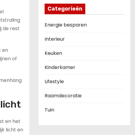
Categorieën
el
tstraling
Energie besparen
j de rest
Interieur
t en
Keuken
ijnen of
Kinderkamer
samenhang
Lifestyle
Raamdecoratie
licht
Tuin
st en het
jk licht en