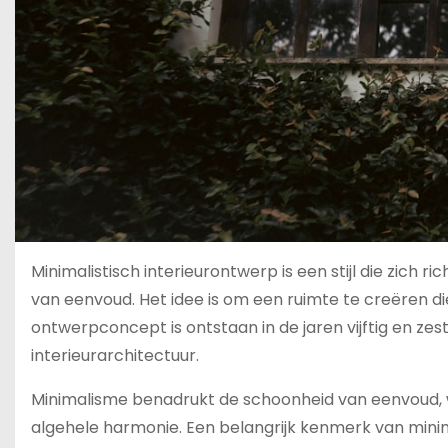
Minimalistisch interieurontwerp is een stijl die zic
van eenvoud. Het idee is om een ruimte te creëren die 
ontwerpconcept is ontstaan in de jaren vijftig en zes
interieurarchitectuur.
Minimalisme benadrukt de schoonheid van eenvoud, wa
algehele harmonie. Een belangrijk kenmerk van minim