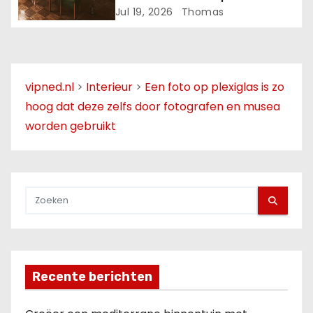
Jul 19, 2026
Thomas
i
e
vipned.nl
>
Interieur
>
Een foto op plexiglas is zo
hoog dat deze zelfs door fotografen en musea
worden gebruikt
Recente berichten