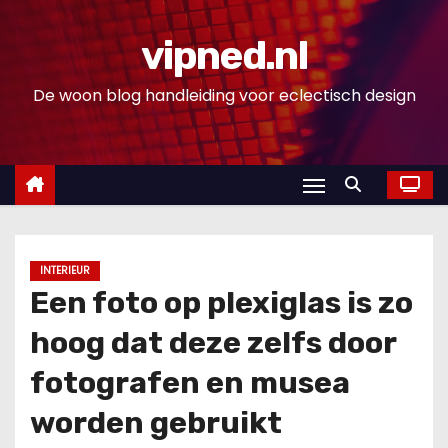
D
o
vipned.nl
o
De woon blog handleiding voor eclectisch design
r
g
a
a
n
n
a
INTERIEUR
a
Een foto op plexiglas is zo
r
hoog dat deze zelfs door
i
n
fotografen en musea
h
worden gebruikt
o