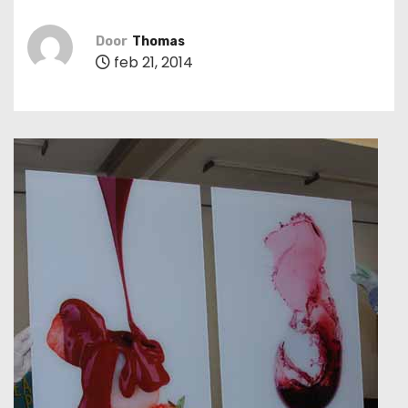
u
d
Door
Thomas
feb 21, 2014