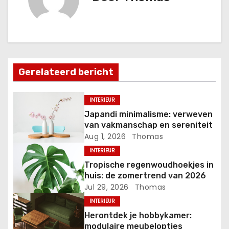
i
c
h
Gerelateerd bericht
t
n
INTERIEUR
Japandi minimalisme: verweven
a
van vakmanschap en sereniteit
Aug 1, 2026
Thomas
v
INTERIEUR
i
Tropische regenwoudhoekjes in
huis: de zomertrend van 2026
g
Jul 29, 2026
Thomas
a
INTERIEUR
Herontdek je hobbykamer:
t
modulaire meubelopties