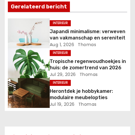
n
Gerelateerd bericht
a
INTERIEUR
v
Japandi minimalisme: verweven
van vakmanschap en sereniteit
i
Aug 1, 2026
Thomas
INTERIEUR
g
Tropische regenwoudhoekjes in
a
huis: de zomertrend van 2026
Jul 29, 2026
Thomas
t
INTERIEUR
Herontdek je hobbykamer:
i
modulaire meubelopties
Jul 19, 2026
Thomas
e