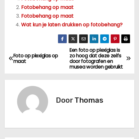
Fotobehang op maat
Fotobehang op maat
Wat kun je laten drukken op fotobehang?
Een foto op plexiglas is
B
Foto op plexiglas op
zo hoog dat deze zelfs
maat
door fotografen en
e
musea worden gebruikt
r
i
Door
Thomas
c
h
t