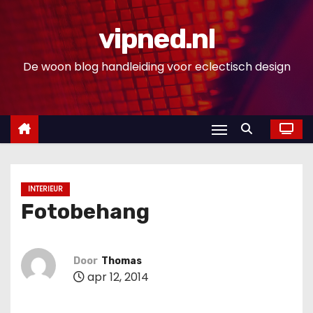
D
o
vipned.nl
o
De woon blog handleiding voor eclectisch design
r
g
a
a
n
n
a
INTERIEUR
a
Fotobehang
r
i
Door
Thomas
n
apr 12, 2014
h
o