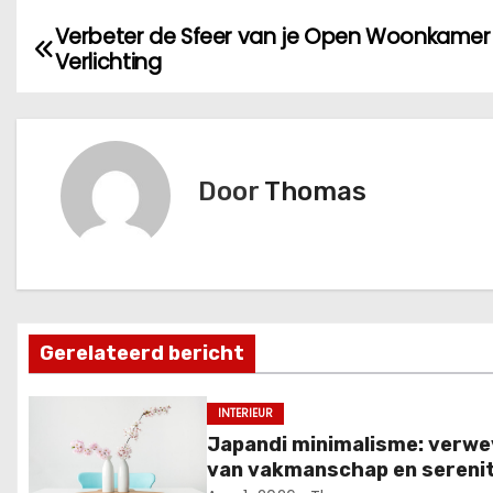
Verbeter de Sfeer van je Open Woonkamer
B
Verlichting
e
r
i
Door
Thomas
c
h
t
Gerelateerd bericht
n
a
INTERIEUR
Japandi minimalisme: verw
v
van vakmanschap en serenit