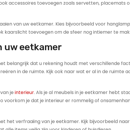
t ook accessoires toevoegen zoals servetten, placemats o
rfraaien van uw eetkamer. Kies bijvoorbeeld voor hanglamp
ok kaarslicht toevoegen om de sfeer nog intiemer te mak
an uw eetkamer
het belangrijk dat u rekening houdt met verschillende fac
creëren in de ruimte. Kijk ook naar wat er al in de ruimte a
 van je
interieur
. Als je al meubels in je eetkamer hebt sta
. Zo voorkom je dat je interieur er rommelig of onsamenh
et het verfraaiing van je eetkamer. Kijk bijvoorbeeld naar
alle items veilig zijn voor kinderen of huisdieren.