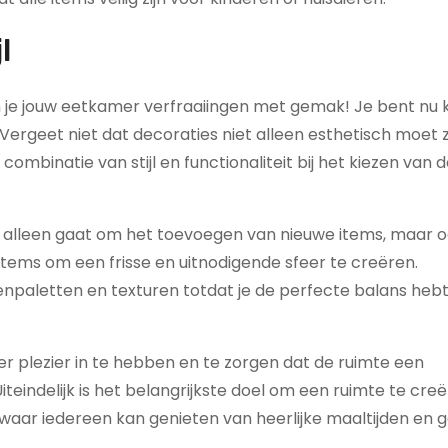
l
 je jouw eetkamer verfraaiingen met gemak! Je bent nu 
n! Vergeet niet dat decoraties niet alleen esthetisch moet z
mbinatie van stijl en functionaliteit bij het kiezen van de
t alleen gaat om het toevoegen van nieuwe items, maar 
ems om een frisse en uitnodigende sfeer te creëren.
enpaletten en texturen totdat je de perfecte balans heb
er plezier in te hebben en te zorgen dat de ruimte een
Uiteindelijk is het belangrijkste doel om een ruimte te cre
waar iedereen kan genieten van heerlijke maaltijden en 