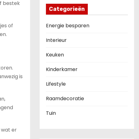
f bestek
Categorieën
Energie besparen
jes of
en.
Interieur
Keuken
toren.
Kinderkamer
anwezig is
Lifestyle
Raamdecoratie
an,
angend
Tuin
 wat er