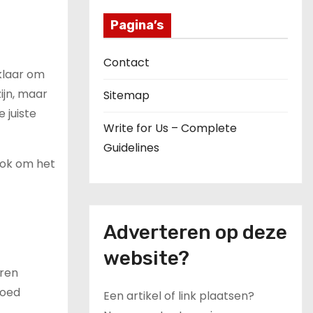
Pagina’s
Contact
klaar om
ijn, maar
Sitemap
 juiste
Write for Us – Complete
Guidelines
ook om het
t
Adverteren op deze
website?
ëren
goed
Een artikel of link plaatsen?