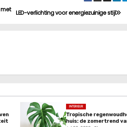
 met
LED-verlichting voor energiezuinige stijl
INTERIEUR
even
Tropische regenwoudho
eit
huis: de zomertrend v