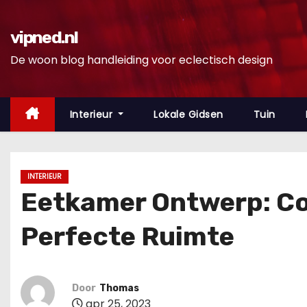
D
o
vipned.nl
o
De woon blog handleiding voor eclectisch design
r
g
a
Interieur
Lokale Gidsen
Tuin
a
n
n
INTERIEUR
a
Eetkamer Ontwerp: Com
a
r
Perfecte Ruimte
i
n
h
Door
Thomas
o
apr 25, 2023