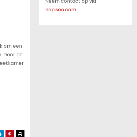
Neem contact op via
napiseo.com
.
ok om een
. Door de
uw eetkamer