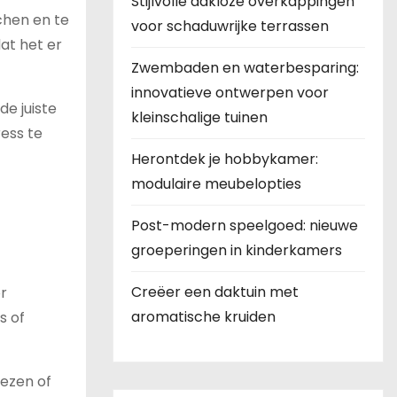
Stijlvolle dakloze overkappingen
chen en te
voor schaduwrijke terrassen
at het er
Zwembaden en waterbesparing:
innovatieve ontwerpen voor
e juiste
kleinschalige tuinen
ress te
Herontdek je hobbykamer:
modulaire meubelopties
Post-modern speelgoed: nieuwe
groeperingen in kinderkamers
Creëer een daktuin met
or
aromatische kruiden
s of
ezen of