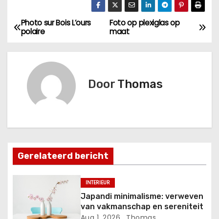
Photo sur Bois L’ours
Foto op plexiglas op
B
polaire
maat
e
r
Door
Thomas
i
c
h
t
Gerelateerd bericht
n
INTERIEUR
a
Japandi minimalisme: verweven
van vakmanschap en sereniteit
v
Aug 1, 2026
Thomas