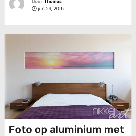
Door
Thomas
u
jun 29, 2015
d
Foto op aluminium met