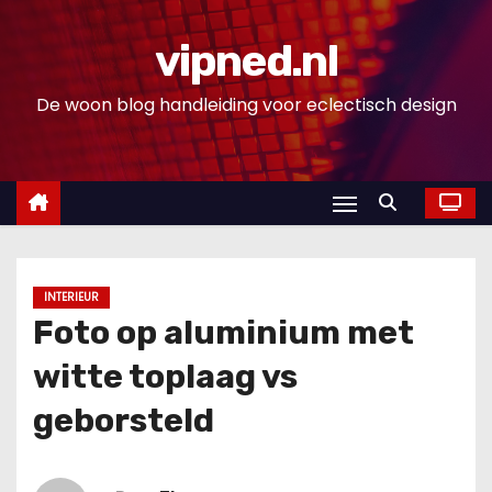
D
o
vipned.nl
o
De woon blog handleiding voor eclectisch design
r
g
a
a
n
n
a
INTERIEUR
a
Foto op aluminium met
r
witte toplaag vs
i
n
geborsteld
h
o