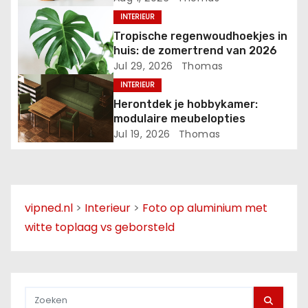
i
INTERIEUR
Tropische regenwoudhoekjes in
g
huis: de zomertrend van 2026
Jul 29, 2026
Thomas
a
INTERIEUR
t
Herontdek je hobbykamer:
modulaire meubelopties
i
Jul 19, 2026
Thomas
e
vipned.nl
>
Interieur
>
Foto op aluminium met
witte toplaag vs geborsteld