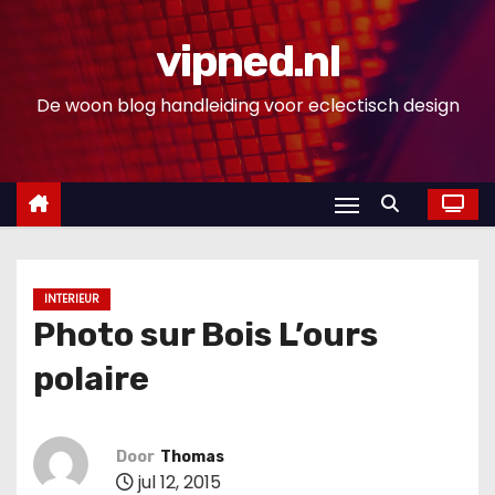
D
o
vipned.nl
o
De woon blog handleiding voor eclectisch design
r
g
a
a
n
n
a
INTERIEUR
a
Photo sur Bois L’ours
r
polaire
i
n
h
Door
Thomas
o
jul 12, 2015