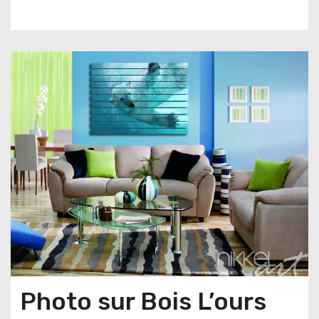
u
d
Photo sur Bois L’ours