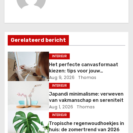
c
h
t
Gerelateerd bericht
n
a
INTERIEUR
Het perfecte canvasformaat
v
kiezen: tips voor jouw
kunstproject
Aug 9, 2026
Thomas
i
INTERIEUR
g
Japandi minimalisme: verweven
van vakmanschap en sereniteit
a
Aug 1, 2026
Thomas
INTERIEUR
t
Tropische regenwoudhoekjes in
i
huis: de zomertrend van 2026