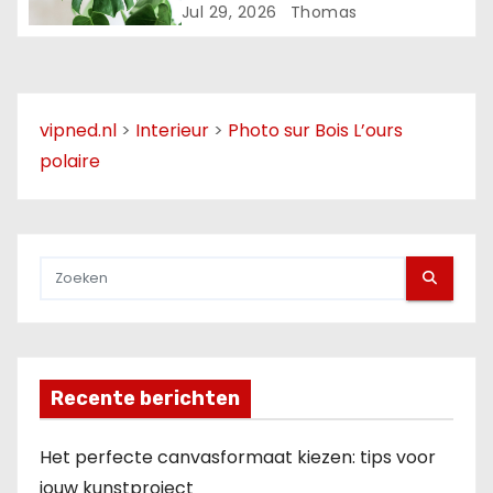
Jul 29, 2026
Thomas
e
vipned.nl
>
Interieur
>
Photo sur Bois L’ours
polaire
Recente berichten
Het perfecte canvasformaat kiezen: tips voor
jouw kunstproject