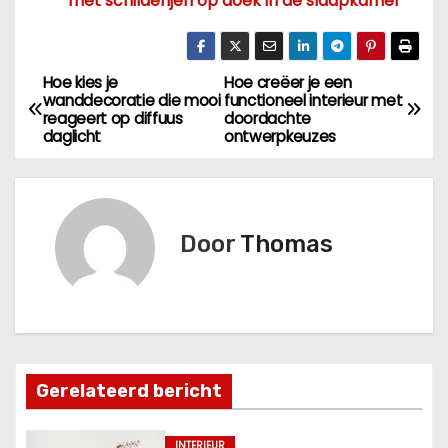
met schilderijen op doek in de slaapkamer
Hoe kies je
Hoe creëer je een
B
wanddecoratie die mooi
functioneel interieur met
reageert op diffuus
doordachte
e
daglicht
ontwerpkeuzes
r
i
Door
Thomas
c
h
t
n
Gerelateerd bericht
a
INTERIEUR