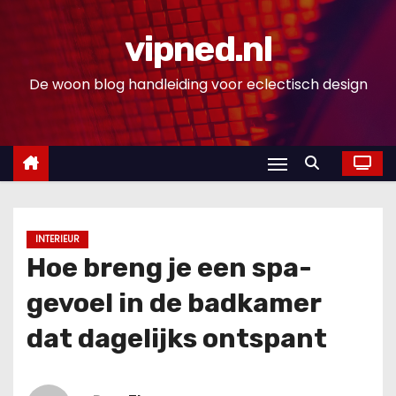
D
o
vipned.nl
o
De woon blog handleiding voor eclectisch design
r
g
a
a
n
n
a
INTERIEUR
a
Hoe breng je een spa-
r
gevoel in de badkamer
i
n
dat dagelijks ontspant
h
o