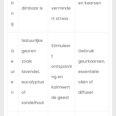
ti
en kaarsen
dimbaar is
verminde
n
rt stress
g
Natuurlijke
Stimuleer
G
geuren
Gebruik
t
e
zoals
geurkaarsen,
ontspanni
ur
lavendel,
essentiële
ng en
e
eucalyptus
oliën of
kalmeert
n
of
diffuser
de geest
sandelhout