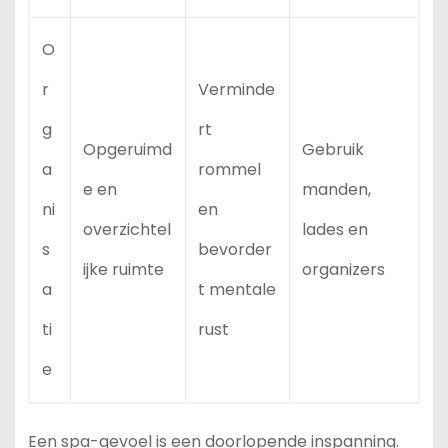
O
r
Verminde
g
rt
Opgeruimd
Gebruik
a
rommel
e en
manden,
ni
en
overzichtel
lades en
s
bevorder
ijke ruimte
organizers
a
t mentale
ti
rust
e
Een spa-gevoel is een doorlopende inspanning.