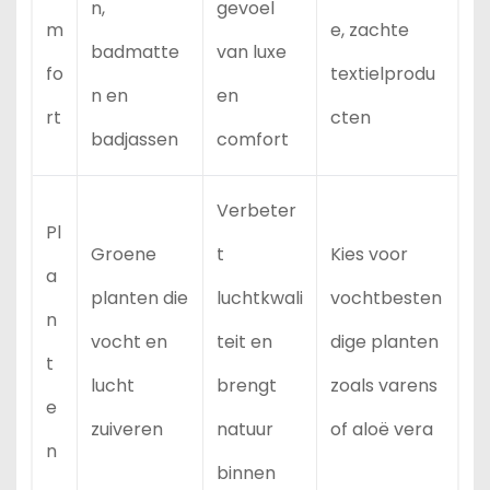
n,
gevoel
m
e, zachte
badmatte
van luxe
fo
textielprodu
n en
en
rt
cten
badjassen
comfort
Verbeter
Pl
Groene
t
Kies voor
a
planten die
luchtkwali
vochtbesten
n
vocht en
teit en
dige planten
t
lucht
brengt
zoals varens
e
zuiveren
natuur
of aloë vera
n
binnen