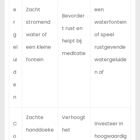
e
Zacht
een
Bevorder
r
stromend
waterfontein
t rust en
g
water of
of speel
helpt bij
el
een kleine
rustgevende
meditatie
ui
fontein
watergeluide
d
n af
e
n
Zachte
Verhoogt
C
Investeer in
handdoeke
het
o
hoogwaardig