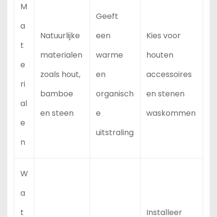
M
Geeft
a
Natuurlijke
een
Kies voor
t
materialen
warme
houten
e
zoals hout,
en
accessoires
ri
bamboe
organisch
en stenen
al
en steen
e
waskommen
e
uitstraling
n
W
a
t
Installeer