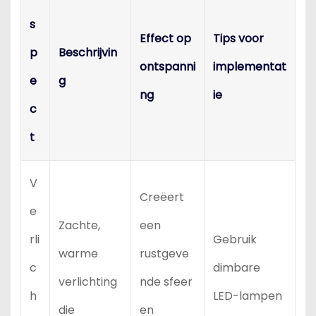
s
Effect op
Tips voor
p
Beschrijvin
ontspanni
implementat
e
g
ng
ie
c
t
V
Creëert
e
Zachte,
een
rli
Gebruik
warme
rustgeve
c
dimbare
verlichting
nde sfeer
h
LED-lampen
die
en