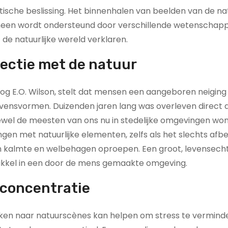
ische beslissing. Het binnenhalen van beelden van de na
omeen wordt ondersteund door verschillende wetenschapp
de natuurlijke wereld verklaren.
nectie met de natuur
loog E.O. Wilson, stelt dat mensen een aangeboren neigin
vensvormen. Duizenden jaren lang was overleven direct a
ewel de meesten van ons nu in stedelijke omgevingen wone
en met natuurlijke elementen, zelfs als het slechts afb
van kalmte en welbehagen oproepen. Een groot, levensech
prikkel in een door de mens gemaakte omgeving.
 concentratie
jken naar natuurscènes kan helpen om stress te vermind