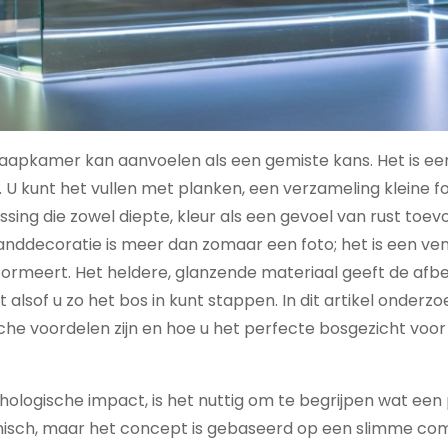
aapkamer kan aanvoelen als een gemiste kans. Het is een 
 U kunt het vullen met planken, een verzameling kleine fot
sing die zowel diepte, kleur als een gevoel van rust toev
anddecoratie is meer dan zomaar een foto; het is een ve
formeert. Het heldere, glanzende materiaal geeft de afb
kt alsof u zo het bos in kunt stappen. In dit artikel onder
che voordelen zijn en hoe u het perfecte bosgezicht voor
ologische impact, is het nuttig om te begrijpen wat een 
hnisch, maar het concept is gebaseerd op een slimme co