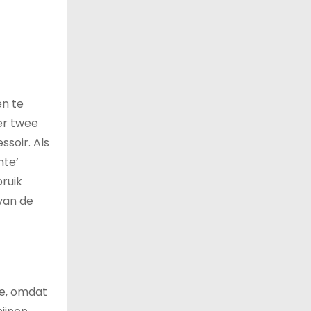
en te
er twee
soir. Als
mte’
ruik
 van de
me, omdat