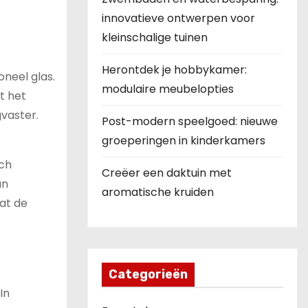
innovatieve ontwerpen voor
kleinschalige tuinen
Herontdek je hobbykamer:
oneel glas.
modulaire meubelopties
t het
vaster.
Post-modern speelgoed: nieuwe
groeperingen in kinderkamers
sch
Creëer een daktuin met
un
aromatische kruiden
at de
Categorieën
In