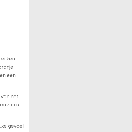
 keuken
oranje
oen een
t van het
len zoals
uxe gevoel