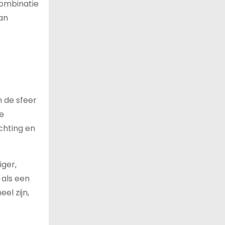
combinatie
an
n de sfeer
je
ichting en
iger,
 als een
el zijn,