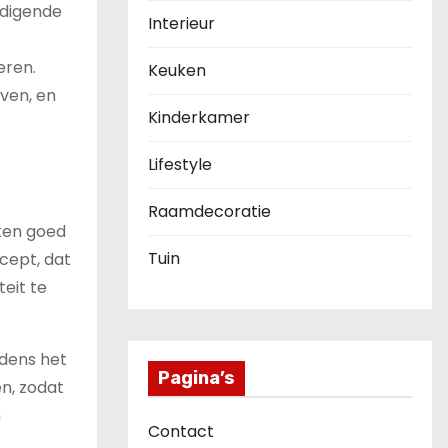
odigende
Interieur
eren.
Keuken
ven, en
Kinderkamer
Lifestyle
Raamdecoratie
uken goed
Tuin
cept, dat
eit te
jdens het
Pagina’s
n, zodat
n
Contact