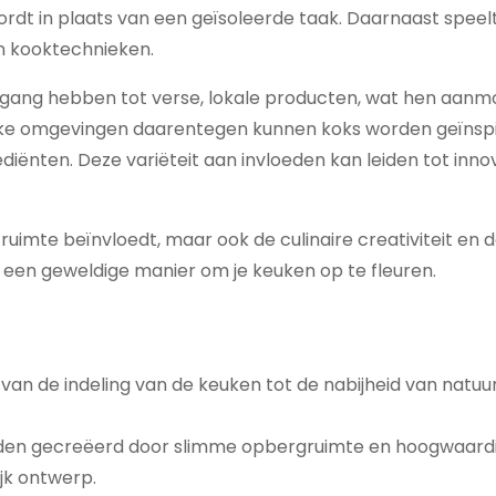
ordt in plaats van een geïsoleerde taak. Daarnaast speel
n kooktechnieken.
oegang hebben tot verse, lokale producten, wat hen aan
ijke omgevingen daarentegen kunnen koks worden geïnsp
rediënten. Deze variëteit aan invloeden kan leiden tot inno
e ruimte beïnvloedt, maar ook de culinaire creativiteit en 
s een geweldige manier om je keuken op te fleuren.
n de indeling van de keuken tot de nabijheid van natuurli
rden gecreëerd door slimme opbergruimte en hoogwaard
jk ontwerp.