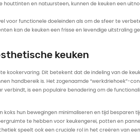
me houttinten en natuursteen, kunnen de keuken een uitn
wel voor functionele doeleinden als om de sfeer te verbet
ten kan de keuken een frisse en levendige uitstraling ge
esthetische keuken
ënte kookervaring. Dit betekent dat de indeling van de ke
binnen handbereik is. Het zogenaamde “werkdriehoek”-con
 verbindt, is een populaire benadering om de functionalit
 koks hun bewegingen minimaliseren en tijd besparen ti
bergruimte te hebben voor keukengerei, potten en panne
sthetiek speelt ook een cruciale rol in het creëren van ee