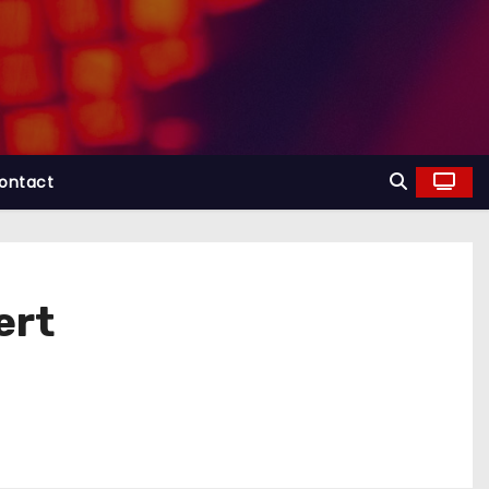
ontact
ert