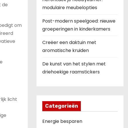
t de
modulaire meubelopties
Post-modern speelgoed: nieuwe
moedigt om
groeperingen in kinderkamers
ireerd
vatieve
Creëer een daktuin met
aromatische kruiden
de
De kunst van het stylen met
driehoekige raamstickers
jk licht
Categorieën
ige
Energie besparen