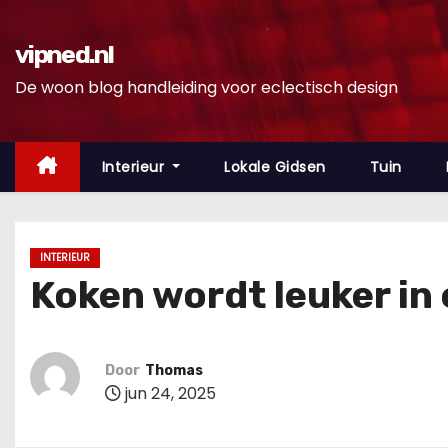
D
o
vipned.nl
o
De woon blog handleiding voor eclectisch design
r
g
a
Interieur
Lokale Gidsen
Tuin
a
n
n
INTERIEUR
a
Koken wordt leuker in 
a
r
i
Door
Thomas
n
jun 24, 2025
h
o