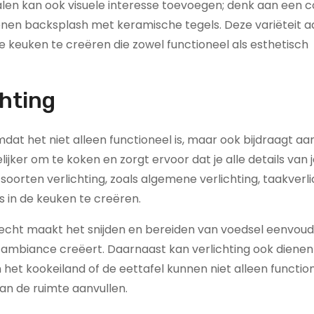
alen kan ook visuele interesse toevoegen; denk aan een 
enen backsplash met keramische tegels. Deze variëteit a
 keuken te creëren die zowel functioneel als esthetisch
chting
mdat het niet alleen functioneel is, maar ook bijdraagt aa
ker om te koken en zorgt ervoor dat je alle details van 
 soorten verlichting, zoals algemene verlichting, taakverl
s in de keuken te creëren.
recht maakt het snijden en bereiden van voedsel eenvoud
ge ambiance creëert. Daarnaast kan verlichting ook dienen
t kookeiland of de eettafel kunnen niet alleen functione
van de ruimte aanvullen.