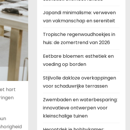
Japandi minimalisme: verweven
van vakmanschap en sereniteit
Tropische regenwoudhoekjes in
huis: de zomertrend van 2026
Eetbare bloemen: esthetiek en
voeding op borden
Stijlvolle dakloze overkappingen
voor schaduwrijke terrassen
et hart
ringen
Zwembaden en waterbesparing:
innovatieve ontwerpen voor
kleinschalige tuinen
hun
nhorigheid
Herontdek je hobbykamer: