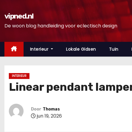
D
o
vipned.nl
o
De woon blog handleiding voor eclectisch design
r
g
a
Interieur
Lokale Gidsen
Tuin
a
n
n
INTERIEUR
a
Linear pendant lampen
a
r
i
Door
Thomas
n
jun 19, 2026
h
o