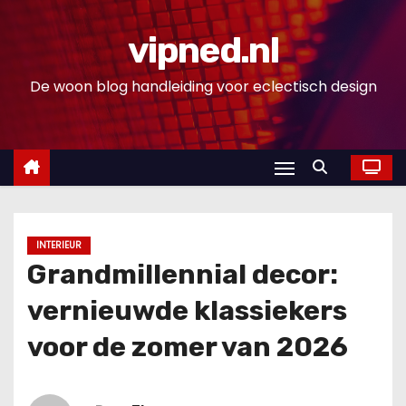
D
o
vipned.nl
o
De woon blog handleiding voor eclectisch design
r
g
a
a
n
n
a
INTERIEUR
a
Grandmillennial decor:
r
vernieuwde klassiekers
i
n
voor de zomer van 2026
h
o