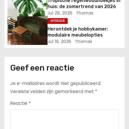
g
Tropische regenwoudhoekjes in
huis: de zomertrend van 2026
a
Jul 29, 2026
Thomas
INTERIEUR
t
Herontdek je hobbykamer:
i
modulaire meubelopties
Jul 19, 2026
Thomas
e
Geef een reactie
Je e-mailadres wordt niet gepubliceerd.
Vereiste velden zijn gemarkeerd met
*
Reactie
*