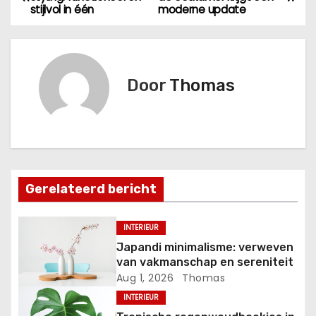
stijlvol in één
moderne update
e
r
i
Door
Thomas
c
h
t
Gerelateerd bericht
n
a
INTERIEUR
Japandi minimalisme: verweven
v
van vakmanschap en sereniteit
Aug 1, 2026
Thomas
i
INTERIEUR