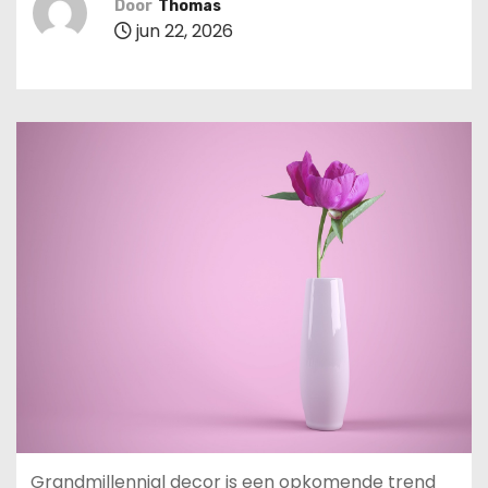
Door
Thomas
u
jun 22, 2026
d
Grandmillennial decor is een opkomende trend