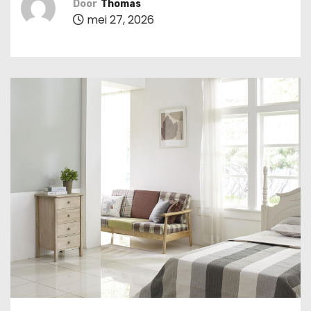
Door
Thomas
u
mei 27, 2026
d