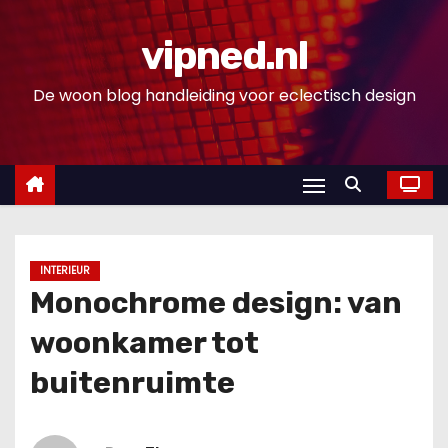
D
o
vipned.nl
o
De woon blog handleiding voor eclectisch design
r
g
a
a
n
n
a
INTERIEUR
a
Monochrome design: van
r
woonkamer tot
i
n
buitenruimte
h
o