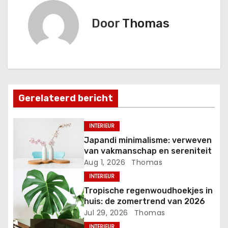
i
Door
Thomas
c
h
t
Gerelateerd bericht
n
a
INTERIEUR
Japandi minimalisme: verweven
v
van vakmanschap en sereniteit
Aug 1, 2026
Thomas
i
INTERIEUR
g
Tropische regenwoudhoekjes in
huis: de zomertrend van 2026
a
Jul 29, 2026
Thomas
INTERIEUR