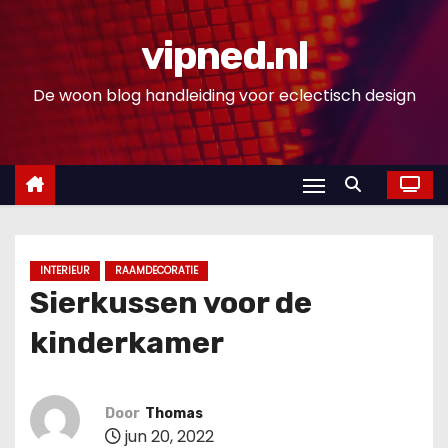
D
o
vipned.nl
o
De woon blog handleiding voor eclectisch design
r
g
a
a
n
n
a
INTERIEUR
RAAMDECORATIE
a
Sierkussen voor de
r
kinderkamer
i
n
h
Door
Thomas
o
jun 20, 2022