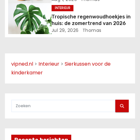
INTERIEUR
t
Tropische regenwoudhoekjes in
i
huis: de zomertrend van 2026
Jul 29, 2026
Thomas
e
vipned.nl
>
Interieur
>
Sierkussen voor de
kinderkamer