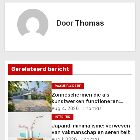
r
i
Door
Thomas
c
h
t
Gerelateerd bericht
n
a
RAAMDECORATIE
Zonneschermen die als
v
kunstwerken functioneren:
esthetiek ontmoet functie
Aug 4, 2026
Thomas
i
INTERIEUR
g
Japandi minimalisme: verweven
van vakmanschap en sereniteit
a
Aug 1, 2026
Thomas