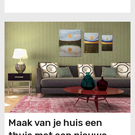
u
d
Maak van je huis een