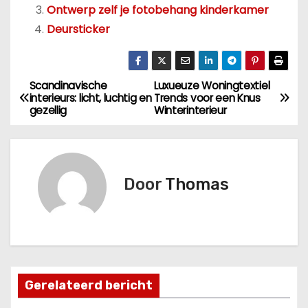
Ontwerp zelf je fotobehang kinderkamer
Deursticker
Scandinavische
Luxueuze Woningtextiel
B
interieurs: licht, luchtig en
Trends voor een Knus
gezellig
Winterinterieur
e
r
i
Door
Thomas
c
h
t
Gerelateerd bericht
n