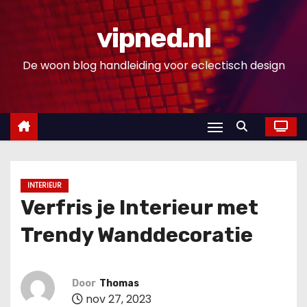
D
o
vipned.nl
o
De woon blog handleiding voor eclectisch design
r
g
a
a
n
n
a
INTERIEUR
a
Verfris je Interieur met
r
Trendy Wanddecoratie
i
n
h
Door
Thomas
o
nov 27, 2023