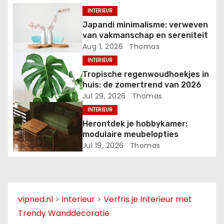
a
INTERIEUR
Japandi minimalisme: verweven
v
van vakmanschap en sereniteit
Aug 1, 2026
Thomas
i
INTERIEUR
g
Tropische regenwoudhoekjes in
huis: de zomertrend van 2026
a
Jul 29, 2026
Thomas
INTERIEUR
t
Herontdek je hobbykamer:
i
modulaire meubelopties
Jul 19, 2026
Thomas
e
vipned.nl
>
Interieur
>
Verfris je Interieur met
Trendy Wanddecoratie