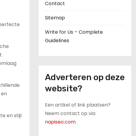
Contact
Sitemap
 perfecte
Write for Us – Complete
Guidelines
sche
t
 omlaag
Adverteren op deze
chillende
website?
 en
Een artikel of link plaatsen?
Neem contact op via
 en stijl
napiseo.com
.