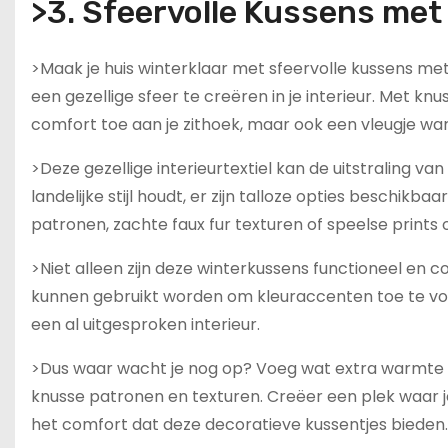
>3. Sfeervolle Kussens me
>Maak je huis winterklaar met sfeervolle kussens me
een gezellige sfeer te creëren in je interieur. Met kn
comfort toe aan je zithoek, maar ook een vleugje warm
>Deze gezellige interieurtextiel kan de uitstraling v
landelijke stijl houdt, er zijn talloze opties beschikb
patronen, zachte faux fur texturen of speelse prints 
>Niet alleen zijn deze winterkussens functioneel en c
kunnen gebruikt worden om kleuraccenten toe te vo
een al uitgesproken interieur.
>Dus waar wacht je nog op? Voeg wat extra warmte e
knusse patronen en texturen. Creëer een plek waar j
het comfort dat deze decoratieve kussentjes bieden.