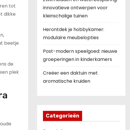
ren tot
innovatieve ontwerpen voor
t dikke
kleinschalige tuinen
Herontdek je hobbykamer:
n,
modulaire meubelopties
at beetje
Post-modern speelgoed: nieuwe
groeperingen in kinderkamers
ens de
een plek
Creëer een daktuin met
aromatische kruiden
ra
Categorieën
koude