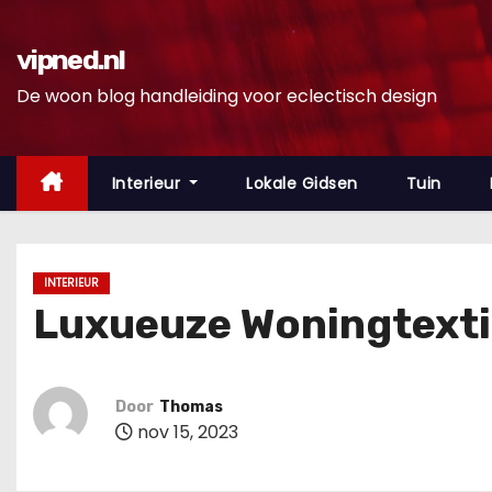
D
o
vipned.nl
o
De woon blog handleiding voor eclectisch design
r
g
a
Interieur
Lokale Gidsen
Tuin
a
n
n
INTERIEUR
a
Luxueuze Woningtextie
a
r
i
Door
Thomas
n
nov 15, 2023
h
o