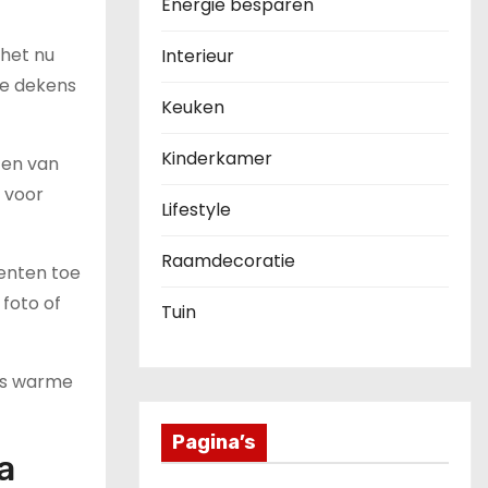
Energie besparen
 het nu
Interieur
ze dekens
Keuken
Kinderkamer
zen van
 voor
Lifestyle
Raamdecoratie
menten toe
 foto of
Tuin
als warme
Pagina’s
a