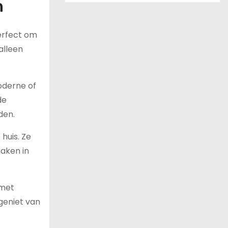
n
perfect om
alleen
moderne of
de
den.
huis. Ze
aken in
 met
geniet van