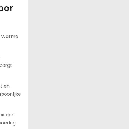
oor
y. Warme
e
 zorgt
st en
rsoonlijke
bieden.
voering.