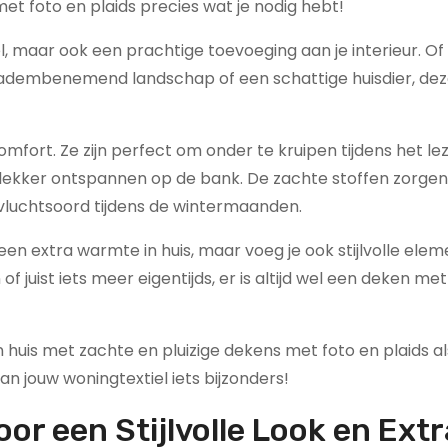
t foto en plaids precies wat je nodig hebt!
el, maar ook een prachtige toevoeging aan je interieur. Of
n adembenemend landschap of een schattige huisdier, de
mfort. Ze zijn perfect om onder te kruipen tijdens het le
n lekker ontspannen op de bank. De zachte stoffen zorgen
vluchtsoord tijdens de wintermaanden.
en extra warmte in huis, maar voeg je ook stijlvolle ele
of juist iets meer eigentijds, er is altijd wel een deken met
n huis met zachte en pluizige dekens met foto en plaids 
 jouw woningtextiel iets bijzonders!
or een Stijlvolle Look en Extr