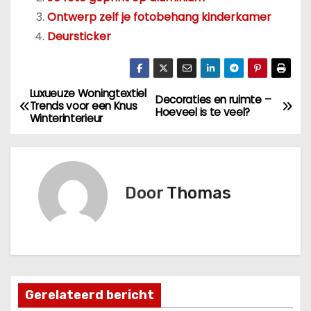
Ontwerp zelf je fotobehang kinderkamer
Deursticker
Luxueuze Woningtextiel
B
Decoraties en ruimte –
Trends voor een Knus
Hoeveel is te veel?
Winterinterieur
e
r
i
Door
Thomas
c
h
t
Gerelateerd bericht
n