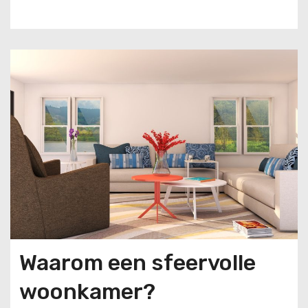
u
d
Waarom een sfeervolle
woonkamer?