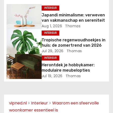
a
INTERIEUR
Japandi minimalisme: verweven
v
van vakmanschap en sereniteit
Aug 1, 2026
Thomas
i
INTERIEUR
g
Tropische regenwoudhoekjes in
huis: de zomertrend van 2026
a
Jul 29, 2026
Thomas
INTERIEUR
t
Herontdek je hobbykamer:
i
modulaire meubelopties
Jul 19, 2026
Thomas
e
vipned.nl
>
Interieur
>
Waarom een sfeervolle
woonkamer essentieel is