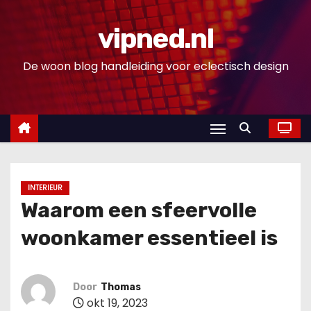
D
o
vipned.nl
o
De woon blog handleiding voor eclectisch design
r
g
a
a
n
n
a
INTERIEUR
a
Waarom een sfeervolle
r
woonkamer essentieel is
i
n
h
Door
Thomas
o
okt 19, 2023