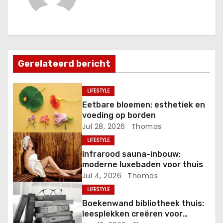
c
h
t
Gerelateerd bericht
n
a
LIFESTYLE
Eetbare bloemen: esthetiek en
v
voeding op borden
Jul 28, 2026
Thomas
i
LIFESTYLE
g
Infrarood sauna-inbouw:
moderne luxebaden voor thuis
a
Jul 4, 2026
Thomas
LIFESTYLE
t
Boekenwand bibliotheek thuis:
i
leesplekken creëren voor