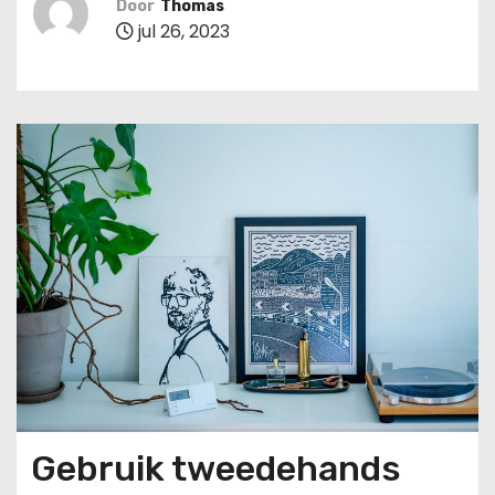
Door
Thomas
u
jul 26, 2023
d
Gebruik tweedehands