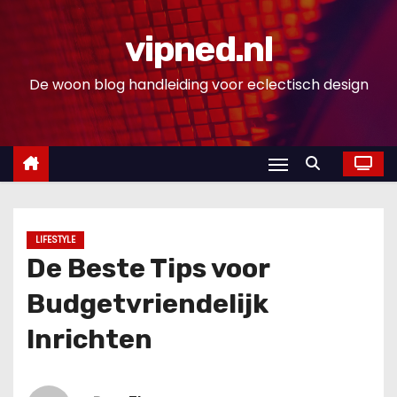
D
o
vipned.nl
o
De woon blog handleiding voor eclectisch design
r
g
a
a
n
n
a
LIFESTYLE
a
De Beste Tips voor
r
Budgetvriendelijk
i
n
Inrichten
h
o