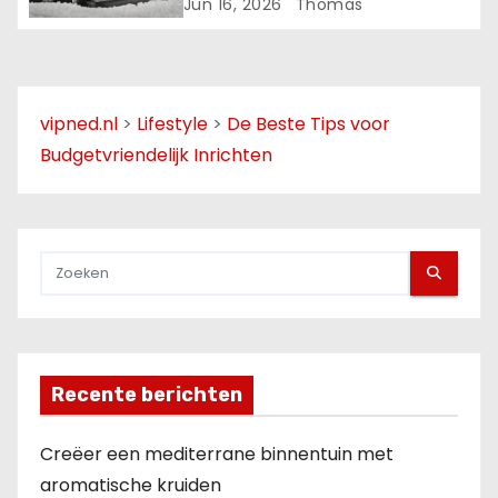
zomerdagen
Jun 16, 2026
Thomas
e
vipned.nl
>
Lifestyle
>
De Beste Tips voor
Budgetvriendelijk Inrichten
Recente berichten
Creëer een mediterrane binnentuin met
aromatische kruiden