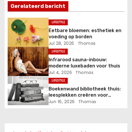
Gerelateerd bericht
n
a
LIFESTYLE
Eetbare bloemen: esthetiek en
v
voeding op borden
Jul 28, 2026
Thomas
i
LIFESTYLE
g
Infrarood sauna-inbouw:
moderne luxebaden voor thuis
a
Jul 4, 2026
Thomas
LIFESTYLE
t
Boekenwand bibliotheek thuis:
i
leesplekken creëren voor
zomerdagen
Jun 16, 2026
Thomas
e