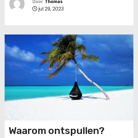
Door
Thomas
u
jul 29, 2023
d
Waarom ontspullen?