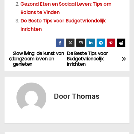
Gezond Eten en Sociaal Leven: Tips om
Balans te Vinden
De Beste Tips voor Budgetvriendelijk
Inrichten
Slow living: de kunst van
De Beste Tips voor
B
langzaam leven en
Budgetvriendelijk
genieten
Inrichten
e
r
i
Door
Thomas
c
h
t