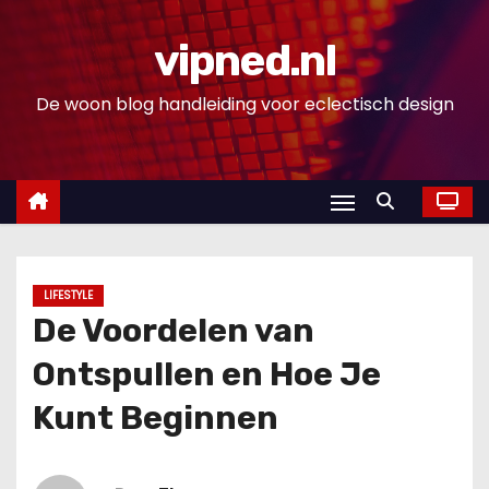
D
o
vipned.nl
o
De woon blog handleiding voor eclectisch design
r
g
a
a
n
n
a
LIFESTYLE
a
De Voordelen van
r
Ontspullen en Hoe Je
i
n
Kunt Beginnen
h
o