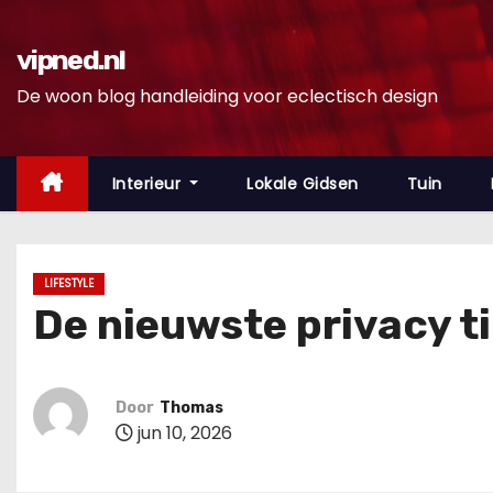
D
o
vipned.nl
o
De woon blog handleiding voor eclectisch design
r
g
a
Interieur
Lokale Gidsen
Tuin
a
n
n
LIFESTYLE
a
De nieuwste privacy t
a
r
i
Door
Thomas
n
jun 10, 2026
h
o