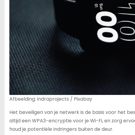
Afbeelding: indraprojects / Pixabay
Het beveiligen van je netwerk is de basis voor het be
altijd een WPA3-encryptie voor je Wi-Fi, en zorg er
houd je potentiële indringers buiten de deur.