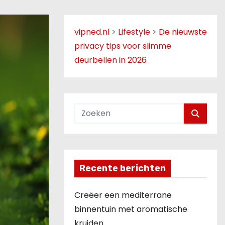
vipned.nl
>
Lifestyle
>
De nieuwste
privacy tips voor slimme
deurbellen in 2026
Recente berichten
Creëer een mediterrane
binnentuin met aromatische
kruiden