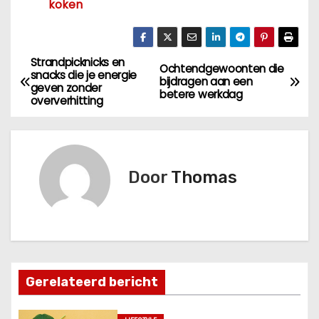
koken
Strandpicknicks en
B
Ochtendgewoonten die
snacks die je energie
bijdragen aan een
geven zonder
e
betere werkdag
oververhitting
r
i
Door
Thomas
c
h
t
n
Gerelateerd bericht
a