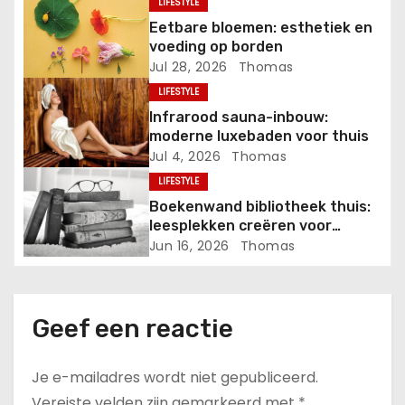
LIFESTYLE
v
Eetbare bloemen: esthetiek en
voeding op borden
i
Jul 28, 2026
Thomas
LIFESTYLE
g
Infrarood sauna-inbouw:
a
moderne luxebaden voor thuis
Jul 4, 2026
Thomas
t
LIFESTYLE
Boekenwand bibliotheek thuis:
i
leesplekken creëren voor
zomerdagen
Jun 16, 2026
Thomas
e
Geef een reactie
Je e-mailadres wordt niet gepubliceerd.
Vereiste velden zijn gemarkeerd met
*