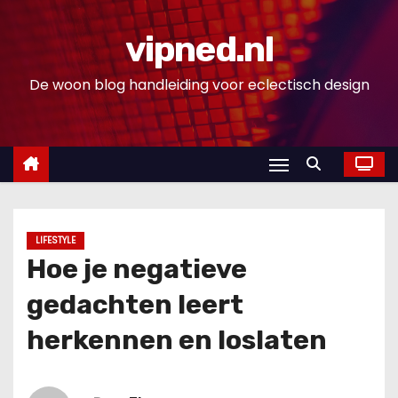
D
o
vipned.nl
o
De woon blog handleiding voor eclectisch design
r
g
a
a
n
n
a
LIFESTYLE
a
Hoe je negatieve
r
gedachten leert
i
n
herkennen en loslaten
h
o