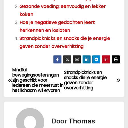
Gezonde voeding: eenvoudig en lekker
koken
Hoe je negatieve gedachten leert
herkennen en loslaten
Strandpicknicks en snacks die je energie
geven zonder oververhitting
Mindful
B
Strandpicknicks en
bewegingsoefeningen
snacks die je energie
zijn geschikt voor
e
geven zonder
iedereen die meer rust in
oververhitting
het lichaam wil ervaren
r
i
c
Door
Thomas