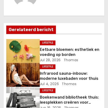
h
t
n
Gerelateerd bericht
a
v
LIFESTYLE
Eetbare bloemen: esthetiek en
i
voeding op borden
Jul 28, 2026
Thomas
g
LIFESTYLE
a
Infrarood sauna-inbouw:
moderne luxebaden voor thuis
t
Jul 4, 2026
Thomas
LIFESTYLE
i
Boekenwand bibliotheek thuis:
leesplekken creëren voor
e
zomerdagen
Jun 16, 2026
Thomas