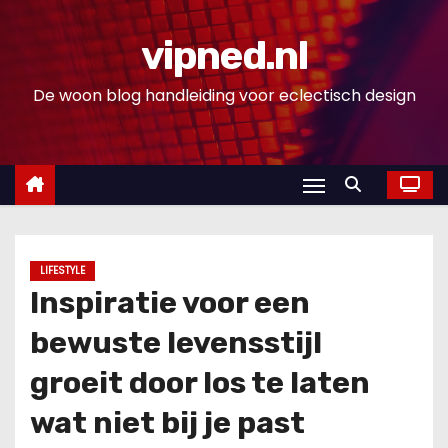
D
o
vipned.nl
o
De woon blog handleiding voor eclectisch design
r
g
a
a
n
n
a
LIFESTYLE
a
Inspiratie voor een
r
bewuste levensstijl
i
n
groeit door los te laten
h
wat niet bij je past
o