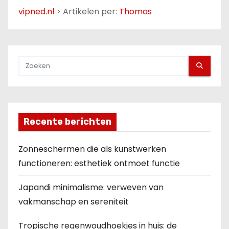
c
vipned.nl
>
Artikelen per:
Thomas
h
t
e
n
p
Recente berichten
a
Zonneschermen die als kunstwerken
g
functioneren: esthetiek ontmoet functie
i
Japandi minimalisme: verweven van
n
vakmanschap en sereniteit
e
Tropische regenwoudhoekjes in huis: de