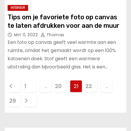
INTERIEUR
Tips om je favoriete foto op canvas
te laten afdrukken voor aan de muur
Mrt 11, 2022
Thomas
Een foto op canvas geeft veel warmte aan een
ruimte, omdat het gemaakt wordt op een 100%
katoenen doek. Stof geeft een warmere
uitstraling dan bijvoorbeeld glas. Het is een…
B
1
…
20
21
22
…
e
29
r
i