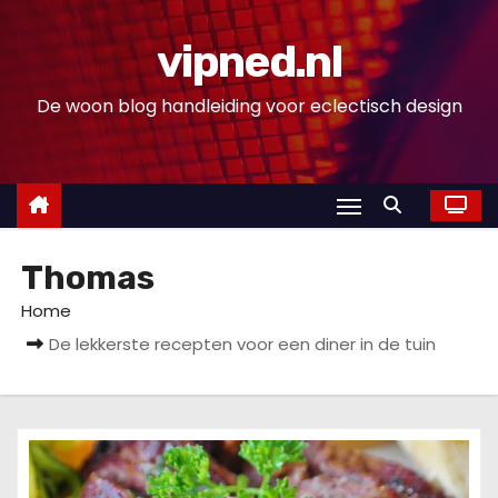
D
o
vipned.nl
o
De woon blog handleiding voor eclectisch design
r
g
a
a
n
n
Thomas
a
Home
a
De lekkerste recepten voor een diner in de tuin
r
i
n
h
o