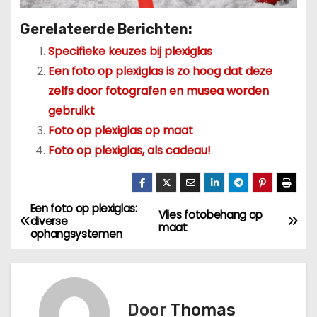
Gerelateerde Berichten:
Specifieke keuzes bij plexiglas
Een foto op plexiglas is zo hoog dat deze
zelfs door fotografen en musea worden
gebruikt
Foto op plexiglas op maat
Foto op plexiglas, als cadeau!
Een foto op plexiglas:
B
Vlies fotobehang op
diverse
maat
ophangsystemen
e
r
i
Door
Thomas