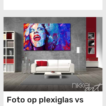
u
d
Foto op plexiglas vs