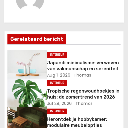
c
h
t
Gerelateerd bericht
n
a
INTERIEUR
Japandi minimalisme: verweven
v
van vakmanschap en sereniteit
Aug 1, 2026
Thomas
i
INTERIEUR
g
Tropische regenwoudhoekjes in
huis: de zomertrend van 2026
a
Jul 29, 2026
Thomas
INTERIEUR
t
Herontdek je hobbykamer:
i
modulaire meubelopties