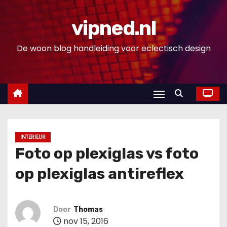
D
o
vipned.nl
o
De woon blog handleiding voor eclectisch design
r
g
a
a
n
n
a
INTERIEUR
a
Foto op plexiglas vs foto
r
op plexiglas antireflex
i
n
h
Door
Thomas
o
nov 15, 2016