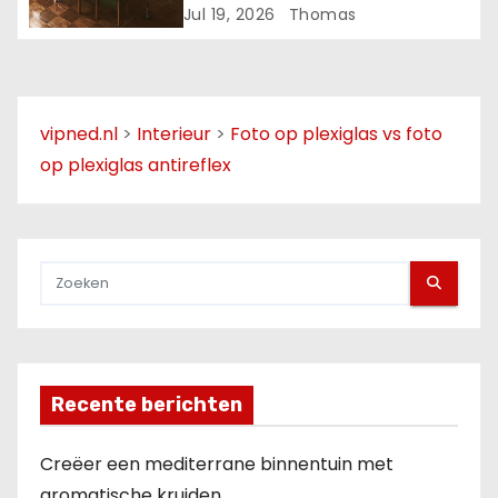
Jul 19, 2026
Thomas
e
vipned.nl
>
Interieur
>
Foto op plexiglas vs foto
op plexiglas antireflex
Recente berichten
Creëer een mediterrane binnentuin met
aromatische kruiden