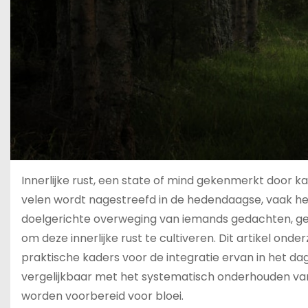
Innerlijke rust, een state of mind gekenmerkt door ka
velen wordt nagestreefd in de hedendaagse, vaak hec
doelgerichte overweging van iemands gedachten, gevo
om deze innerlijke rust te cultiveren. Dit artikel ond
praktische kaders voor de integratie ervan in het da
vergelijkbaar met het systematisch onderhouden va
worden voorbereid voor bloei.