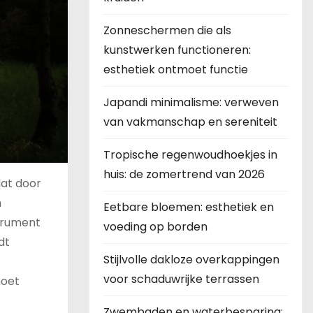
Zonneschermen die als
kunstwerken functioneren:
esthetiek ontmoet functie
Japandi minimalisme: verweven
van vakmanschap en sereniteit
Tropische regenwoudhoekjes in
huis: de zomertrend van 2026
dat door
n
Eetbare bloemen: esthetiek en
strument
voeding op borden
dt
Stijlvolle dakloze overkappingen
voor schaduwrijke terrassen
moet
Zwembaden en waterbesparing: