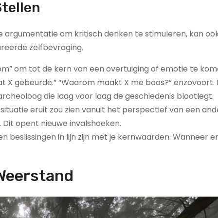
tellen
 argumentatie om kritisch denken te stimuleren, kan oo
ureerde zelfbevraging.
rom” om tot de kern van een overtuiging of emotie te kom
at X gebeurde.” “Waarom maakt X me boos?” enzovoort. D
archeoloog die laag voor laag de geschiedenis blootlegt.
tuatie eruit zou zien vanuit het perspectief van een ande
f. Dit opent nieuwe invalshoeken.
 en beslissingen in lijn zijn met je kernwaarden. Wanneer e
Weerstand