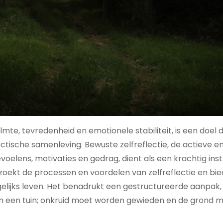
lmte, tevredenheid en emotionele stabiliteit, is een doel 
tische samenleving. Bewuste zelfreflectie, de actieve e
elens, motivaties en gedrag, dient als een krachtig in
erzoekt de processen en voordelen van zelfreflectie en bie
gelijks leven. Het benadrukt een gestructureerde aanpak,
n een tuin; onkruid moet worden gewieden en de grond 