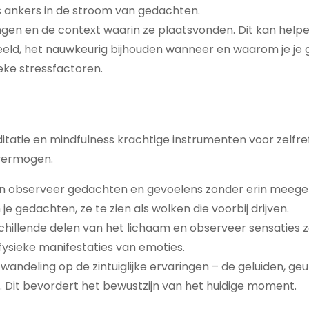
ankers in de stroom van gedachten.
gen en de context waarin ze plaatsvonden. Dit kan helpen
beeld, het nauwkeurig bijhouden wanneer en waarom je je 
eke stressfactoren.
tatie en mindfulness krachtige instrumenten voor zelfref
evermogen.
n observeer gedachten en gevoelens zonder erin meeg
e gedachten, ze te zien als wolken die voorbij drijven.
hillende delen van het lichaam en observeer sensaties 
 fysieke manifestaties van emoties.
wandeling op de zintuiglijke ervaringen – de geluiden, geu
. Dit bevordert het bewustzijn van het huidige moment.