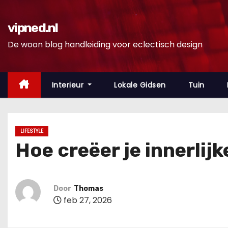
D
o
vipned.nl
o
De woon blog handleiding voor eclectisch design
r
g
a
Interieur
Lokale Gidsen
Tuin
a
n
n
LIFESTYLE
a
Hoe creëer je innerlij
a
r
i
Door
Thomas
n
feb 27, 2026
h
o