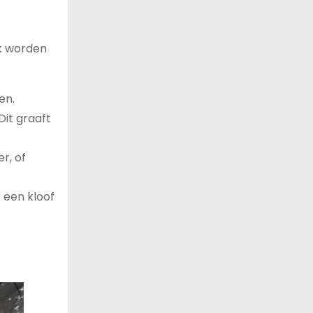
k worden
en.
it graaft
r, of
r een kloof