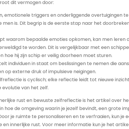
groot dit vermogen door:
 emotionele triggers en onderliggende overtuigingen te
e men is. Dit begrip is de eerste stap naar het doorbreke
jpt waarom bepaalde emoties opkomen, kan men leren 
rweldigd te worden. Dit is vergelijkbaar met een schippe
hoe hij zijn schip er veilig doorheen moet sturen.
telt individuen in staat om beslissingen te nemen die aansl
n op externe druk of impulsieve neigingen.
reflectie is cyclisch; elke reflectie leidt tot nieuwe inzich
evolutie van het zelf.
rlijke rust en bewuste zelfreflectie is het artikel over h
 in hoe de omgeving waarin je jezelf bevindt, een grote i
or je ruimte te personaliseren en te verfraaien, kun je 
 en innerlijke rust. Voor meer informatie kun je het artikel