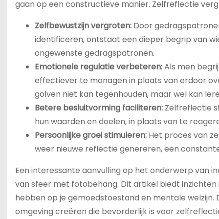
gaan op een constructieve manier. Zelfreflectie ver
Zelfbewustzijn vergroten:
Door gedragspatronen,
identificeren, ontstaat een dieper begrip van wi
ongewenste gedragspatronen.
Emotionele regulatie verbeteren:
Als men begri
effectiever te managen in plaats van erdoor ove
golven niet kan tegenhouden, maar wel kan leren 
Betere besluitvorming faciliteren:
Zelfreflectie s
hun waarden en doelen, in plaats van te reagere
Persoonlijke groei stimuleren:
Het proces van zelf
weer nieuwe reflectie genereren, een constante 
Een interessante aanvulling op het onderwerp van inne
van sfeer met fotobehang. Dit artikel biedt inzichten
hebben op je gemoedstoestand en mentale welzijn. Do
omgeving creëren die bevorderlijk is voor zelfreflectie