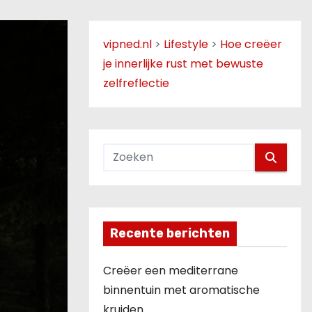
vipned.nl
>
Lifestyle
>
Hoe creëer
je innerlijke rust met bewuste
zelfreflectie
Recente berichten
Creëer een mediterrane
binnentuin met aromatische
kruiden