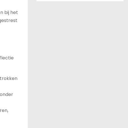
 bij het
gestrest
lectie
etrokken
zonder
ren,