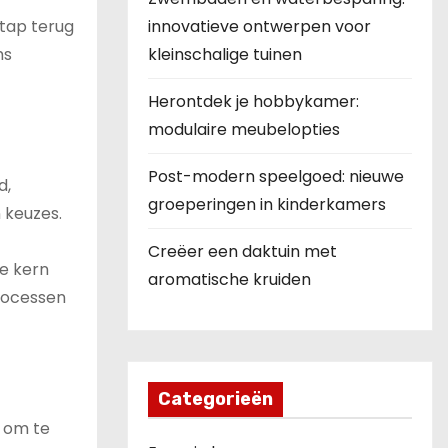
stap terug
innovatieve ontwerpen voor
ms
kleinschalige tuinen
Herontdek je hobbykamer:
modulaire meubelopties
Post-modern speelgoed: nieuwe
d,
groeperingen in kinderkamers
 keuzes.
Creëer een daktuin met
de kern
aromatische kruiden
processen
Categorieën
n om te