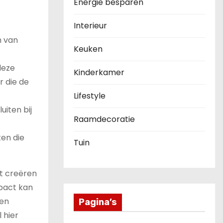
Energie besparen
Interieur
n van
Keuken
deze
Kinderkamer
r die de
Lifestyle
uiten bij
Raamdecoratie
ten die
Tuin
et creëren
mpact kan
een
Pagina’s
 hier